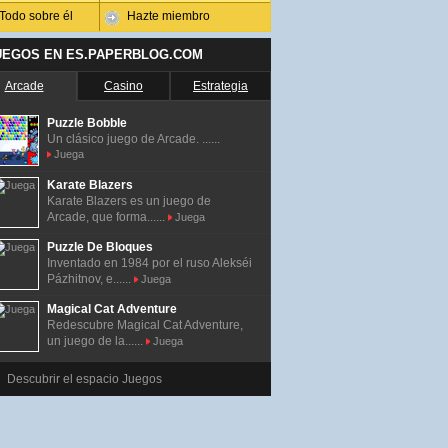
Todo sobre él
Hazte miembro
UEGOS EN ES.PAPERBLOG.COM
Arcade
Casino
Estrategia
Puzzle Bobble
Un clásico juego de Arcade. ......
Juega
Karate Blazers
Karate Blazers es un juego de
Arcade, que forma......
Juega
Puzzle De Bloques
Inventado en 1984 por el ruso Alekséi
Pázhitnov, e......
Juega
Magical Cat Adventure
Redescubre Magical Cat Adventure,
un juego de la......
Juega
Descubrir el espacio Juegos