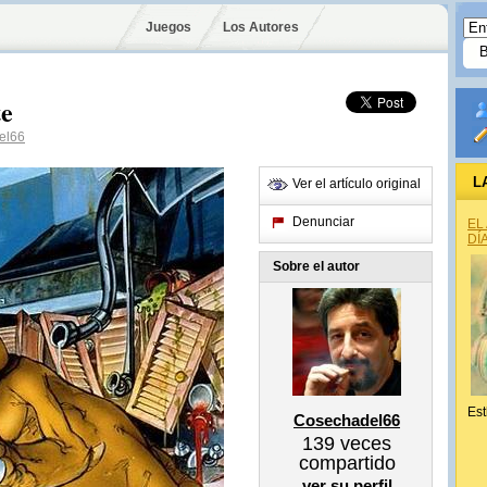
Juegos
Los Autores
te
el66
L
Ver el artículo original
Denunciar
EL
DÍ
Sobre el autor
Est
Cosechadel66
139
veces
compartido
ver su perfil