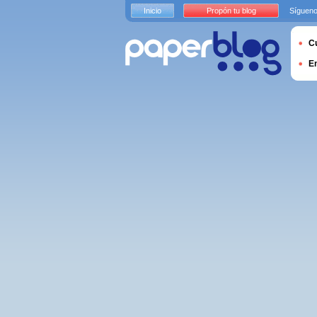
Inicio
Propón tu blog
Sígueno
Cu
E