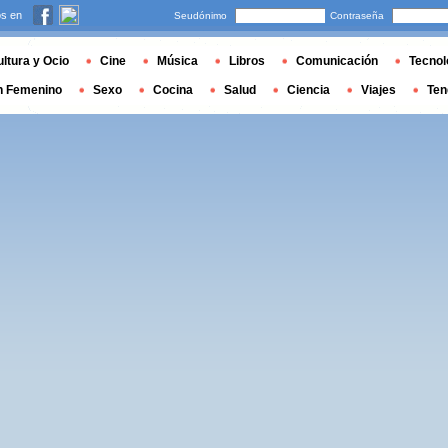
s en
Seudónimo
Contraseña
ltura y Ocio
Cine
Música
Libros
Comunicación
Tecnol
n Femenino
Sexo
Cocina
Salud
Ciencia
Viajes
Ten