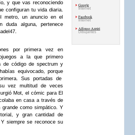
io, y que vas reconociendo
Google
Internet
 configuran tu vida diaria.
l metro, un anuncio en el
Facebook
Internet
in duda alguna, pertenece
Alfonso Azpiri
hadel47.
Dibujantes
iones por primera vez en
eojuegos a la que primero
as de código de spectrum y
 habías equivocado, porque
 primera. Sus portadas de
su vez multitud de veces
urgió Mot, el cómic para El
colaba en casa a través de
n grande como simpático. Y
torial, y gran cantidad de
. Y siempre se reconoce su