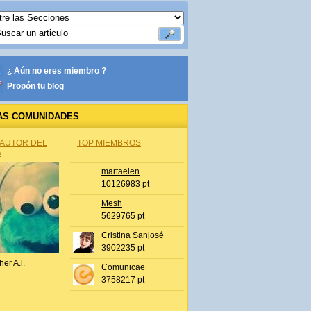
¿ Aún no eres miembro ?
Propón tu blog
AS COMUNIDADES
 AUTOR DEL
TOP MIEMBROS
A
martaelen
10126983 pt
Mesh
5629765 pt
Cristina Sanjosé
3902235 pt
her A.l.
Comunicae
3758217 pt