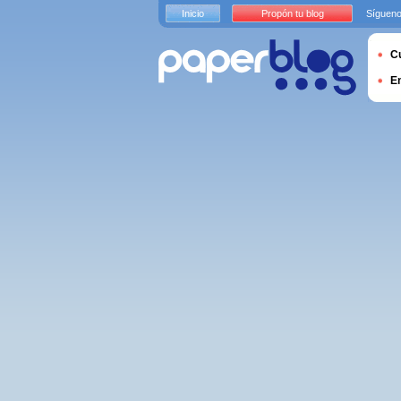
Inicio
Propón tu blog
Sígueno
Cu
E