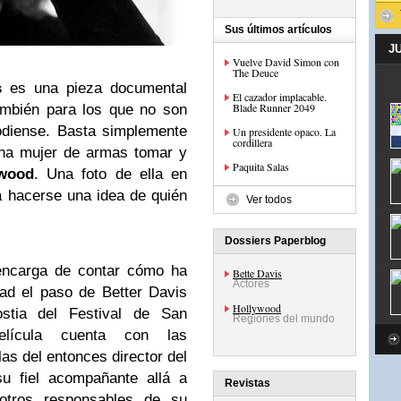
Sus últimos artículos
J
Vuelve David Simon con
The Deuce
s
es una pieza documental
El cazador implacable.
Blade Runner 2049
ambién para los que no son
odiense. Basta simplemente
Un presidente opaco. La
cordillera
na mujer de armas tomar y
Paquita Salas
ywood
. Una foto de ella en
a hacerse una idea de quién
Ver todos
Dossiers Paperblog
ncarga de contar cómo ha
Bette Davis
Actores
ad el paso de Better Davis
Hollywood
stia del Festival de San
Regiones del mundo
elícula cuenta con las
as del entonces director del
su fiel acompañante allá a
Revistas
 otros responsables de su