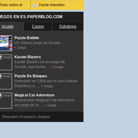
Todo sobre él
Hazte miembro
UEGOS EN ES.PAPERBLOG.COM
Arcade
Casino
Estrategia
Puzzle Bobble
Un clásico juego de Arcade. ......
Juega
Karate Blazers
Karate Blazers es un juego de
Arcade, que forma......
Juega
Puzzle De Bloques
Inventado en 1984 por el ruso Alekséi
Pázhitnov, e......
Juega
Magical Cat Adventure
Redescubre Magical Cat Adventure,
un juego de la......
Juega
Descubrir el espacio Juegos