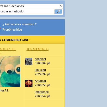
¿ Aún no eres miembro ?
Propón tu blog
A COMUNIDAD CINE
 AUTOR DEL
TOP MIEMBROS
A
sepelaci
3268367 pt
Jmusind
2622697 pt
Agramar
2361053 pt
her A.l.
jmporense
2263049 pt