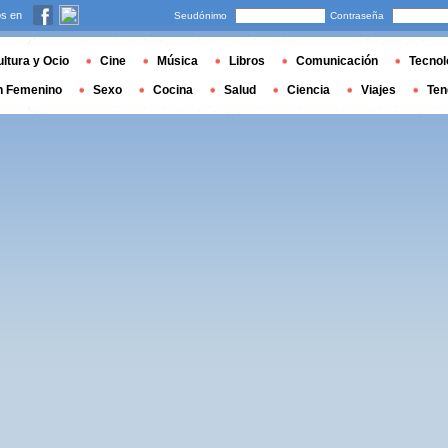
s en
Seudónimo
Contraseña
ltura y Ocio
Cine
Música
Libros
Comunicación
Tecnol
n Femenino
Sexo
Cocina
Salud
Ciencia
Viajes
Ten