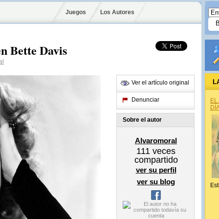
Juegos
Los Autores
en Bette Davis
al
L
Ver el artículo original
Denunciar
EL
DÍ
Sobre el autor
Alvaromoral
111
veces
compartido
ver su perfil
ver su blog
Est