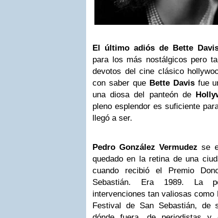
El último adiós de Bette Davi
para los más nostálgicos pero t
devotos del cine clásico hollywo
con saber que
Bette Davis
fue u
una diosa del panteón de
Holl
pleno esplendor es suficiente par
llegó a ser.
Pedro González Vermudez
se e
quedado en la retina de una ciud
cuando recibió el Premio Dono
Sebastián. Era 1989. La p
intervenciones tan valiosas como l
Festival de San Sebastián, de 
dónde fuera, de periodistas y