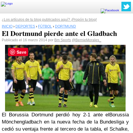
¿Los artículos de tu blog publicados aquí? ¡Propón tu blog!
INICIO
›
DEPORTES
›
FÚTBOL
›
DORTMUND
El Dortmund pierde ante el Gladbach
Publicado el 16 marzo 2014 por
Bm Sports
@BernieMorales_
Save
El Borussia Dortmund perdió hoy 2-1 ante elBorussia
Mönchengladbach en la nueva fecha de la Bundesliga y
cedió su ventaja frente al tercero de la tabla, el Schalke,