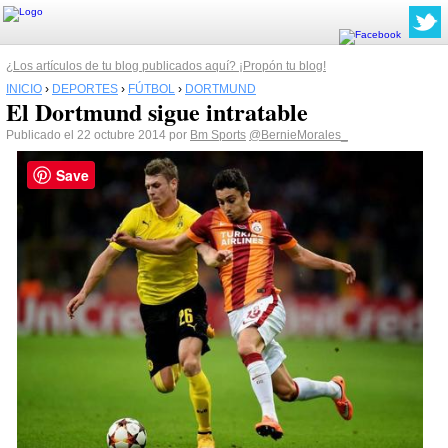
¿Los artículos de tu blog publicados aquí? ¡Propón tu blog!
INICIO
›
DEPORTES
›
FÚTBOL
›
DORTMUND
El Dortmund sigue intratable
Publicado el 22 octubre 2014 por
Bm Sports
@BernieMorales_
Save