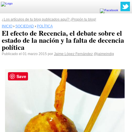
¿Los artículos de tu blog publicados aquí? ¡Propón tu blog!
INICIO
›
SOCIEDAD
›
POLÍTICA
El efecto de Recencia, el debate sobre el
estado de la nación y la falta de decencia
política
Publicado el 01 marzo 2015 por
Jaime López Fernández
@jaimeindig
Save