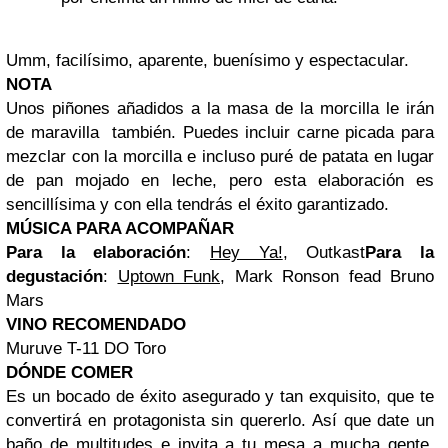
Umm, facilísimo, aparente, buenísimo y espectacular.
NOTA
Unos piñones añadidos a la masa de la morcilla le irán
de maravilla también. Puedes incluir carne picada para
mezclar con la morcilla e incluso puré de patata en lugar
de pan mojado en leche, pero esta elaboración es
sencillísima y con ella tendrás el éxito garantizado.
MÚSICA PARA ACOMPAÑAR
Para la elaboración
:
Hey Ya!
, Outkast
Para la
degustación
:
Uptown Funk
, Mark Ronson fead Bruno
Mars
VINO RECOMENDADO
Muruve T-11 DO Toro
DÓNDE COMER
Es un bocado de éxito asegurado y tan exquisito, que te
convertirá en protagonista sin quererlo. Así que date un
baño de multitudes e invita a tu mesa a mucha gente.