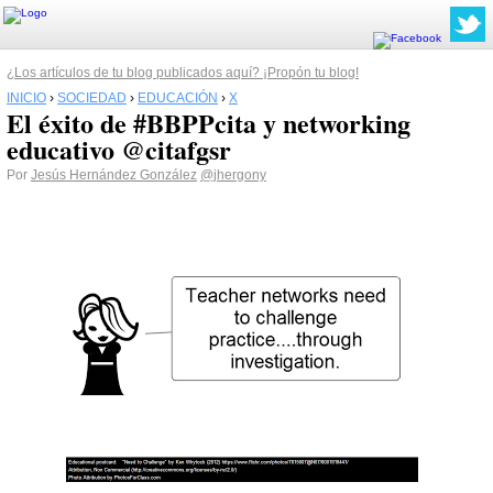
¿Los artículos de tu blog publicados aquí? ¡Propón tu blog!
INICIO
›
SOCIEDAD
›
EDUCACIÓN
›
X
El éxito de #BBPPcita y networking
educativo @citafgsr
Por
Jesús Hernández González
@jhergony