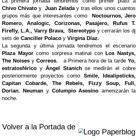
La primera jornada tendremos como primer plato a
Chivo Chivato
y
Juan Zelada
y tras ellos unos cuantos
grupos más que interesantes como
Noctournos, Jero
Romero, Analogic, Corizonas, Pasajero, Rufus T.
Firefly, L.A., Varry Brava, Stereotypo
y cerrarán los dj
sets de
Canciller Polaco
y
Virgina Díaz.
La segunda y última jornada tendremos el escenario
Plaza Mayor
como sorpresa matinal con
Los Nastys,
The Noises
y
Correos.
a Primera hora de la tarde
Yo,
estratosférico
y
Ángel Stanich
se medirán el cobre
posteriormente proyectos como
Smile, Idealipsticks,
Capitan Cobarde, The Rebels, Fizzy Soup, Full,
Dorian. Neuman
y
Columpio Asesino
amenizarán la
noche.
Volver a la Portada de