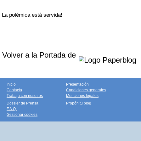
La polémica está servida!
Volver a la Portada de
Inicio
Presentación
Contacto
Condiciones generales
Trabaja con nosotros
Menciones legales
Dossier de Prensa
Propón tu blog
F.A.Q.
Gestionar cookies