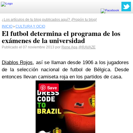
¿Los artículos de tu blog publicados aquí? ¡Propón tu blog!
INICIO
›
CULTURA Y OCIO
El futbol determina el programa de los
exámenes de la universidad
Publicado el 07 noviembre 2013 por
Rene Aga
@RAVAZE
Diablos Rojos
, así se llaman desde 1906 a los jugadores
de la selección nacional de futbol de Bélgica. Desde
entonces llevan camiseta roja en los partidos de casa.
Save