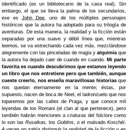
identificado (es un bibliotecario de la casa real). Sin
embargo, el que se lleva la palma de los secundarios,
ese es
John Dee
, uno de los múltiples personajes
históricos que la autora ha adoptado para su trilogía de
aventuras. De esta manera, la realidad y la ficción están
separadas por una suave y débil línea que, mientras
leemos, se va estrechando cada vez más, mezclándose
alegremente con las pinceladas de magia y
alquimia
que
la autora ha dejado caer de cuando en cuando.
Mi parte
favorita es cuando descubrimos que estamos leyendo
un libro que nos entretiene pero que también, aunque
cueste creerlo, nos enseña maravillosas historias
que
nos quedan eternamente en la mente; éstas, por
supuesto, nacen de boca de Neel, el ladronzuelo que nos
toparemos por las calles de Praga, y que conoce mil
leyendas de los Romani (el clan al que pertenece), pero
también habrán menciones a criaturas del folclore como
lo son las
Rusalkas
, los
Goblins
, o el malvado
Koschéi
.
A veces no sabía distinguir la realidad de la ficción y es