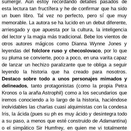
sumergir. Aún estoy recordando detalles pasados de
esta lectura tan fructífera y he de confirmar que ha sido
un buen libro. Tal vez no perfecto, pero sí que muy
memorable. La autora se ha lucido en un debut diferente,
arriesgado y que apuesta por la cultura, la inteligencia
del lector y la magia más tradicional. Bebe los vientos de
otros autores mágicos como Dianna Wynne Jones y
leyendas del
folclore ruso y checoslovaco
, por lo que
su pluma se convierte, poco a poco, en una varita capaz
de lanzar un hechizo paralizante que te obliga a seguir
leyendo la historia que ha creado para nosotros.
Destaco sobre todo a unos personajes mimados y
delineados
, tanto protagonistas (como la propia Petra
Kronos o la araña Astrophil) como a los secundarios que
iremos conociendo a lo largo de la historia, haciéndose
inolvidables las charlas cuasi alquimistas con la condesa
Iris, la ácida (pues su ph es muy ácido y desintegra todo
a su paso, a menos que esté construido de
Adamantina
)
o el simpático Sir Humfrey, en quien me vi totalmente