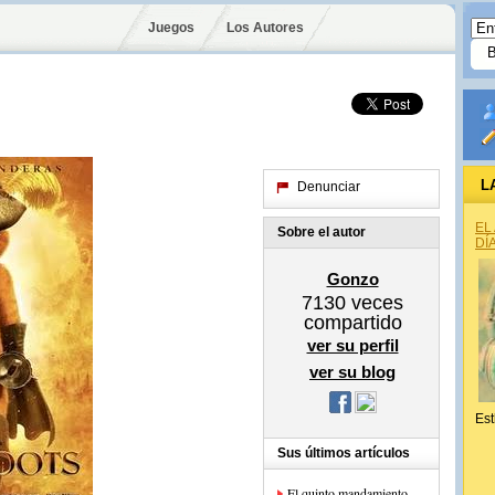
Juegos
Los Autores
L
Denunciar
EL
Sobre el autor
DÍ
Gonzo
7130
veces
compartido
ver su perfil
ver su blog
Est
Sus últimos artículos
El quinto mandamiento