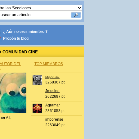
¿ Aún no eres miembro ?
Propón tu blog
A COMUNIDAD CINE
 AUTOR DEL
TOP MIEMBROS
A
sepelaci
3268367 pt
Jmusind
2622697 pt
Agramar
2361053 pt
her A.l.
jmporense
2263049 pt