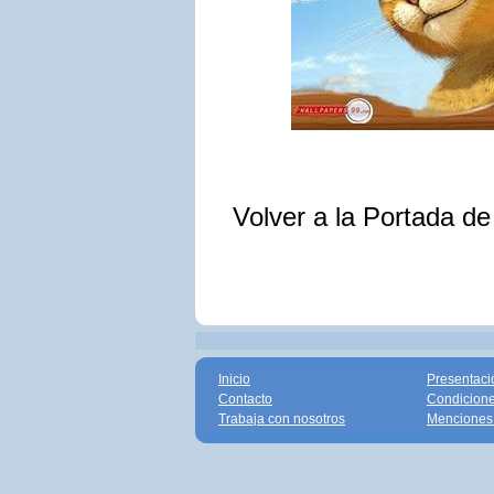
Volver a la Portada d
Inicio
Presentaci
Contacto
Condicione
Trabaja con nosotros
Menciones 