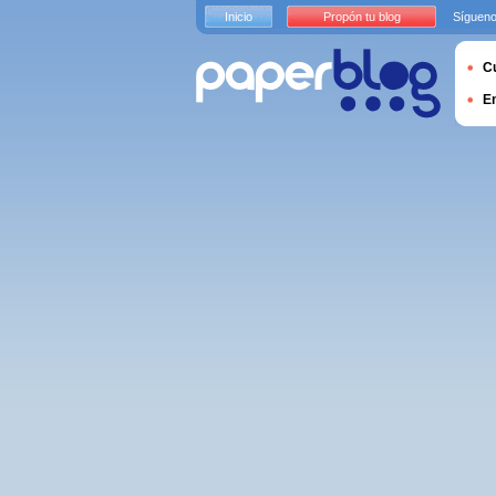
Inicio
Propón tu blog
Sígueno
Cu
E