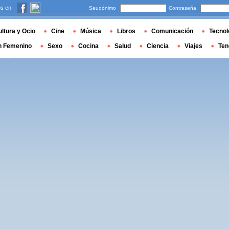
s en
Seudónimo
Contraseña
ltura y Ocio
Cine
Música
Libros
Comunicación
Tecnol
n Femenino
Sexo
Cocina
Salud
Ciencia
Viajes
Ten