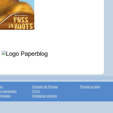
e
ón
Dossier de Prensa
Propón tu blog
s generales
F.A.Q.
legales
Gestionar cookies