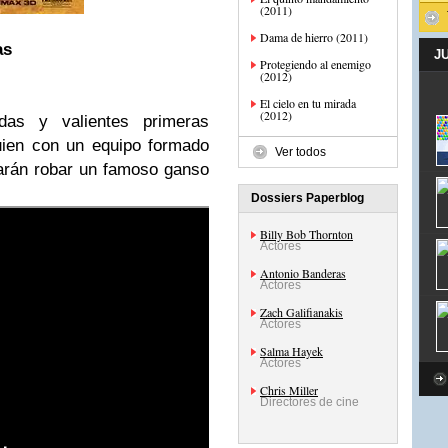
(2011)
Dama de hierro (2011)
as
J
Protegiendo al enemigo
(2012)
El cielo en tu mirada
(2012)
idas y valientes primeras
uien con un equipo formado
Ver todos
arán robar un famoso ganso
Dossiers Paperblog
Billy Bob Thornton
Actores
Antonio Banderas
Actores
Zach Galifianakis
Actores
Salma Hayek
Actores
Chris Miller
Directores de cine