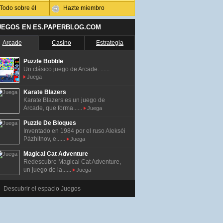
Todo sobre él
Hazte miembro
UEGOS EN ES.PAPERBLOG.COM
Arcade
Casino
Estrategia
Puzzle Bobble
Un clásico juego de Arcade. ......
Juega
Karate Blazers
Karate Blazers es un juego de
Arcade, que forma......
Juega
Puzzle De Bloques
Inventado en 1984 por el ruso Alekséi
Pázhitnov, e......
Juega
Magical Cat Adventure
Redescubre Magical Cat Adventure,
un juego de la......
Juega
Descubrir el espacio Juegos