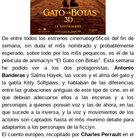
De entre todos los estrenos cinematogrбficos del fin de
semana, sin duda el mбs nombrado y probablemente
esperado, sobre todo por los mбs pequeсos, es el de la
pelнcula de animaciуn “El Gato con Botas”. Esta semana
he podido ver a los dos protagonistas,
Antonio
Banderas
y Salma Hayek, las voces y el alma del gato y
la gatita Kitty Softpaws, y hablaban de las diferencias
entre las grabaciones antiguas de este tipo de cine, en el
que debнan adecuarse ellos a las escenas y a los
personajes a quienes ponнan voz y las de ahora, en las
que sucede a la inversa, y la voz y movimientos de los
actores son captados hasta el mбs mнnimo detalle para
adaptarlos a los personajes de la ficciуn.
El cuento europeo, recopilado por
Charles Perrault
en el