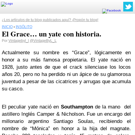
¿Los artículos de tu blog publicados aquí? ¡Propón tu blog!
INICIO
›
INSÓLITO
El Grace… un yate con historia.
Por
Vintagebyl_l
@VintageByL_L
Actualmente su nombre es “Grace”, lógicamente en
honor a su más famosa propietaria. El yate nació en
1928, justo antes de que el crack silenciase los locos
años 20, pero no ha perdido ni un ápice de su glamorosa
juventud a pesar de las cicatrices y arrugas que acumula
su casco.
El peculiar yate nació en
Southampton
de la mano del
astillero Inglés Camper & Nicholson. Fue un encargo del
millonario argentino Santiago Soulas, recibiendo el
nombre de “Mónica” en honor a la hija del magnate.