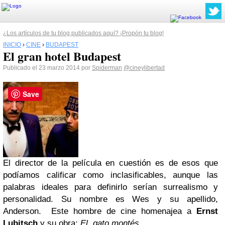
¿Los artículos de tu blog publicados aquí? ¡Propón tu blog!
INICIO
›
CINE
›
BUDAPEST
El gran hotel Budapest
Publicado el 23 marzo 2014 por
Spiderman
@cineylibertad
Save
El director de la película en cuestión es de esos que
podíamos calificar como inclasificables, aunque las
palabras ideales para definirlo serían surrealismo y
personalidad. Su nombre es Wes y su apellido,
Anderson. Este hombre de cine homenajea a
Ernst
Lubitsch
y su obra:
El gato montés.