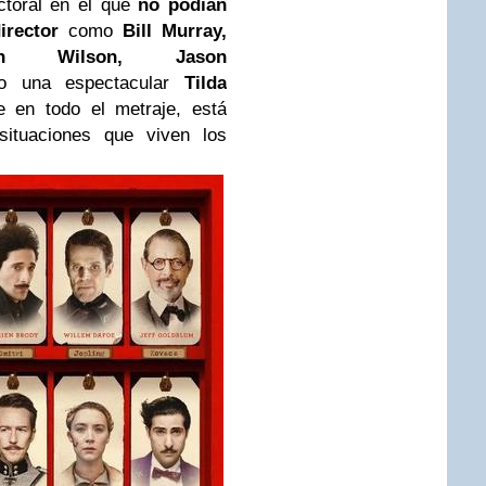
ctoral en el que
no podían
irector
como
Bill Murray,
n Wilson, Jason
o una espectacular
Tilda
 en todo el metraje, está
ituaciones que viven los