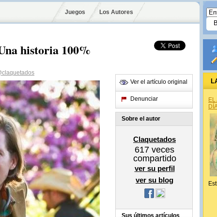
Juegos
Los Autores
 Una historia 100%
claquetados
L
Ver el artículo original
Denunciar
EL
DÍ
Sobre el autor
Claquetados
617
veces
compartido
ver su perfil
ver su blog
Est
Sus últimos artículos