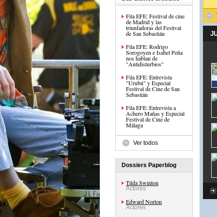
Fila EFE: Festival de cine
de Madrid y las
triunfadoras del Festival
de San Sebastián
J
Fila EFE: Rodrigo
Sorogoyen e Isabel Peña
nos hablan de
"Antidisturbios"
Fila EFE: Entrevista
"Urubú" y Especial
Festival de Cine de San
Sebastián
Fila EFE: Entrevista a
Achero Mañas y Especial
Festival de Cine de
Málaga
Ver todos
Dossiers Paperblog
Tilda Swinton
Actores
Edward Norton
Actores