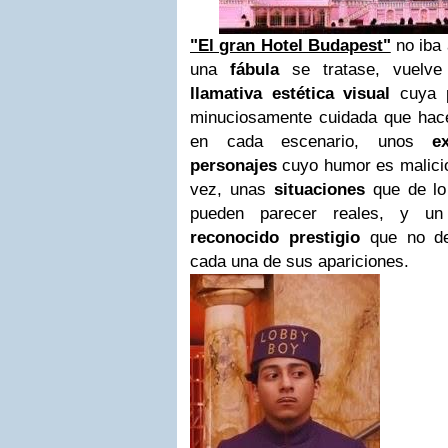
"El gran Hotel Budapest"
no iba 
una
fábula
se tratase, vuelv
llamativa estética visual
cuya p
minuciosamente cuidada que hac
en cada escenario, unos
e
personajes
cuyo humor es malicios
vez, unas
situaciones
que de l
pueden parecer reales, y 
reconocido prestigio
que no d
cada una de sus apariciones.