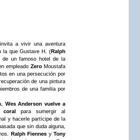
nvita a vivir una aventura
n la que Gustave H. (
Ralph
e de un famoso hotel de la
ven empleado
Zero
Moustafa
ltos en una persecución por
 recuperación de una pintura
miembros de una familia por
a,
Wes Anderson vuelve a
 coral
para sumergir al
al y hacerle partícipe de la
asada que sin duda alguna,
nos.
Ralph Fiennes
y
Tony