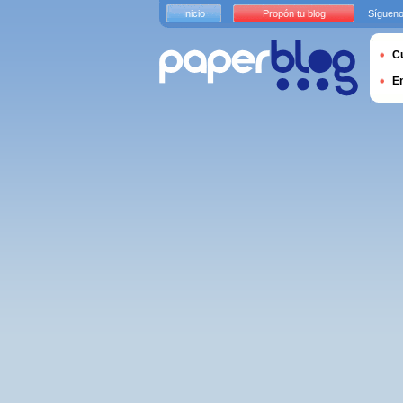
Inicio
Propón tu blog
Sígueno
Cu
E