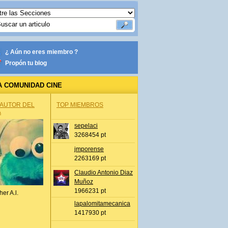
¿ Aún no eres miembro ?
Propón tu blog
A COMUNIDAD CINE
 AUTOR DEL
TOP MIEMBROS
A
sepelaci
3268454 pt
jmporense
2263169 pt
Claudio Antonio Diaz
Muñoz
1966231 pt
her A.l.
lapalomitamecanica
1417930 pt