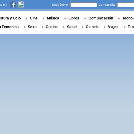
s en
Seudónimo
Contraseña
ltura y Ocio
Cine
Música
Libros
Comunicación
Tecnol
n Femenino
Sexo
Cocina
Salud
Ciencia
Viajes
Ten