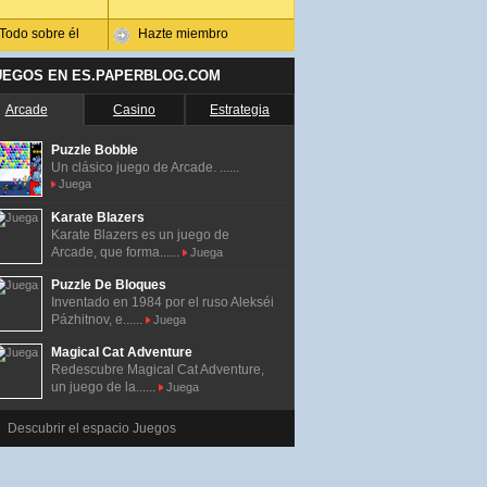
Todo sobre él
Hazte miembro
UEGOS EN ES.PAPERBLOG.COM
Arcade
Casino
Estrategia
Puzzle Bobble
Un clásico juego de Arcade. ......
Juega
Karate Blazers
Karate Blazers es un juego de
Arcade, que forma......
Juega
Puzzle De Bloques
Inventado en 1984 por el ruso Alekséi
Pázhitnov, e......
Juega
Magical Cat Adventure
Redescubre Magical Cat Adventure,
un juego de la......
Juega
Descubrir el espacio Juegos