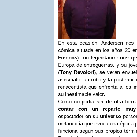
En esta ocasión, Anderson nos i
cómica situada en los años 20 e
Fiennes
), un legendario conserj
Europa de entreguerras, y su jo
(
Tony Revolori
), se verán envue
asesinato, un robo y la posterior
renacentista que enfrenta a los 
su inestimable valor.
Como no podía ser de otra form
contar con un reparto muy
espectador en su
universo
person
melancolía que evoca una época p
funciona según sus propios térmi