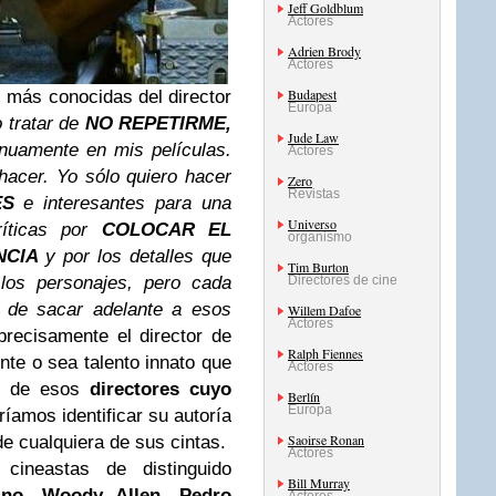
Jeff Goldblum
Actores
Adrien Brody
Actores
Budapest
s más conocidas del director
Europa
 tratar de
NO REPETIRME,
Jude Law
nuamente en mis películas.
Actores
acer. Yo sólo quiero hacer
Zero
Revistas
ES
e interesantes para una
Universo
ríticas por
COLOCAR EL
organismo
NCIA
y por los detalles que
Tim Burton
los personajes, pero cada
Directores de cine
 de sacar adelante a esos
Willem Dafoe
Actores
precisamente el director de
Ralph Fiennes
te o sea talento innato que
Actores
no de esos
directores cuyo
Berlín
Europa
íamos identificar su autoría
Saoirse Ronan
e cualquiera de sus cintas.
Actores
cineastas de distinguido
Bill Murray
ino, Woody Allen, Pedro