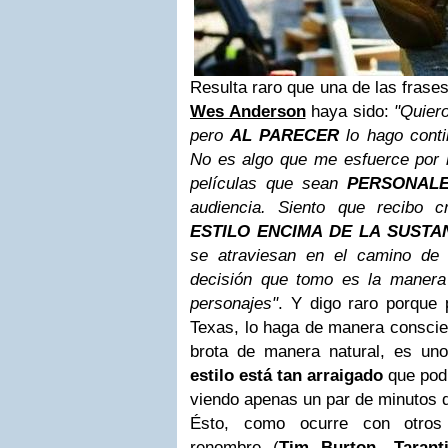
Resulta raro que una de las frase
Wes Anderson
haya sido:
"Quiero
pero
AL PARECER
lo hago conti
No es algo que me esfuerce por h
películas que sean
PERSONAL
audiencia. Siento que recibo c
ESTILO ENCIMA DE LA SUSTA
se atraviesan en el camino de 
decisión que tomo es la manera
personajes"
. Y digo raro porque 
Texas, lo haga de manera conscien
brota de manera natural, es u
estilo está tan arraigado
que podr
viendo apenas un par de minutos d
Ésto, como ocurre con otros 
renombre (
Tim Burton, Tarant