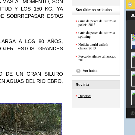
A MAS AL MOMENTO, SON
TUD Y LOS 150 KG, YA
Sus últimos artículos
DE SOBRREPASAR ESTAS
J
Guia de pesca del siluro al
pellets 2013
Guia de pesca del siluro a
spinning
LARGA A LOS 80 AÑOS,
Noticia world catfish
classic 2013
GOJER ESTOS GRANDES
Pesca de siluros al lanzado
2013
Ver todos
O DE UN GRAN SILURO
N AGUAS DEL RIO EBRO,
Revista
Deportes