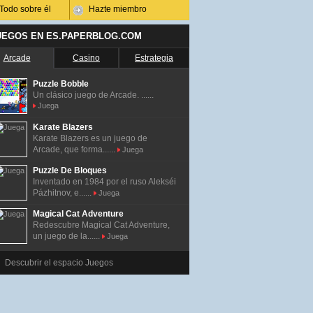
Todo sobre él
Hazte miembro
UEGOS EN ES.PAPERBLOG.COM
Arcade
Casino
Estrategia
Puzzle Bobble
Un clásico juego de Arcade. ......
Juega
Karate Blazers
Karate Blazers es un juego de
Arcade, que forma......
Juega
Puzzle De Bloques
Inventado en 1984 por el ruso Alekséi
Pázhitnov, e......
Juega
Magical Cat Adventure
Redescubre Magical Cat Adventure,
un juego de la......
Juega
Descubrir el espacio Juegos