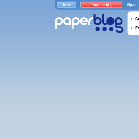
Inicio
Propón tu blog
Sígueno
Cu
E