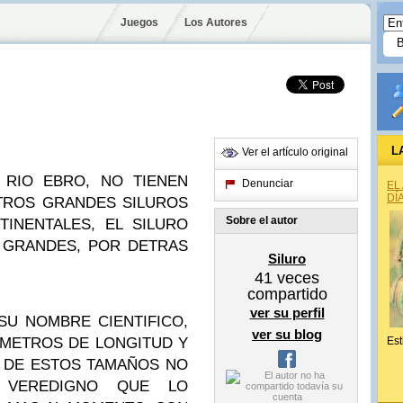
Juegos
Los Autores
L
Ver el artículo original
 RIO EBRO, NO TIENEN
Denunciar
EL
DÍ
OTROS GRANDES SILUROS
Sobre el autor
INENTALES, EL SILURO
 GRANDES, POR DETRAS
Siluro
41
veces
compartido
ver su perfil
 SU NOMBRE CIENTIFICO,
ver su blog
 METROS DE LONGITUD Y
Est
E DE ESTOS TAMAÑOS NO
 VEREDIGNO QUE LO