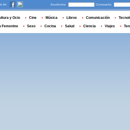
s en
Seudónimo
Contraseña
ltura y Ocio
Cine
Música
Libros
Comunicación
Tecnol
n Femenino
Sexo
Cocina
Salud
Ciencia
Viajes
Ten