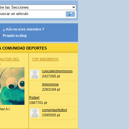
¿ Aún no eres miembro ?
Propón tu blog
A COMUNIDAD DEPORTES
 AUTOR DEL
TOP MIEMBROS
A
cupcakeshermosos
2427265 pt
jmporense
2263169 pt
Rafael
1987701 pt
her A.l.
comentaelfutbol
1595505 pt