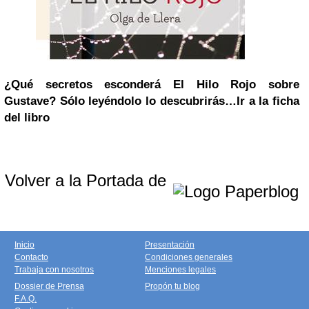
¿Qué secretos esconderá El Hilo Rojo sobre
Gustave?
Sólo leyéndolo lo descubrirás…
Ir a la ficha
del libro
Volver a la Portada de
Inicio
Presentación
Contacto
Condiciones generales
Trabaja con nosotros
Menciones legales
Dossier de Prensa
Propón tu blog
F.A.Q.