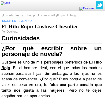
¿Los artículos de tu blog publicados aquí? ¡Propón tu blog!
INICIO
›
EN FEMENINO
El Hilo Rojo: Gustave Chevalier
Por
Odellera
Curiosidades
¿Por qué escribir sobre un
personaje de novela?
Gustave es uno de mis personajes preferidos de
El Hilo
Rojo
. Es el hombre ideal, con el que todas las madres
sueñan para sus hijas. Sin embargo, a las hijas no les
acaba de convencer. ¿Por qué? Pues porque a pesar de
valer su peso en oro,
le falta esa parte canalla que
tanto nos gusta a las mujeres
. Pero no te dejes
engañar por las apariencias…