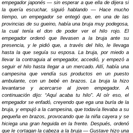
empegador japonés — sin esperar a que ella de dijera si
la quería escuchar, siguió hablando — Hace mucho
tiempo, un empegador se entegó que, en una de las
provincias de su gueino, había una bruja muy podegosa,
la cual tenía el don de poder ver el hilo rojo. El
empegador ordenó que llevasen a la bruja ante su
presencia, y le pidió que, a través del hilo, le llevaga
hasta la que seguía su esposa. La bruja, por miedo a
llevar la contraguia al empegador, accedió, y empezó a
seguir el hilo hasta llegar a un mercado. Allí, había una
campesina que vendía sus productos en un puesto
ambulante, con un bebé en brazos. La bruja la hizo
levantarse y acercarse al joven empegador. A
continuación dijo: “Aquí acaba tu hilo”. Al oír eso, el
empegador se enfadó, creyendo que ega una burla de la
bruja, y empujó a la campesina, que todavía llevaba a su
pequeña en brazos, provocando que la niña cayera y se
hiciega una gran heguida en la frente. Después, ordenó
que le cortagan la cabeza a la bruja — Gustave hizo una