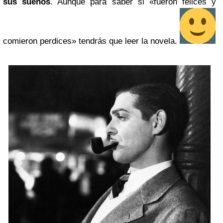
sus sueños
. Aunque para saber si «fueron felices y
comieron perdices» tendrás que leer la novela.