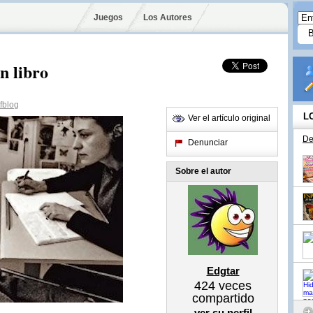
Juegos
Los Autores
n libro
fblog
L
Ver el artículo original
De
Denunciar
Sobre el autor
Edgtar
424
veces
compartido
ver su perfil