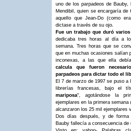
uno de los parpadeos de Bauby, l
Mendibil, quien se encargaría de 
aquello que Jean-Do (como era 
dictase a través de su ojo.
Fue un trabajo que duró vario
dedicaba tres horas al día a l
semana. Tres horas que se conv
que en muchas ocasiones salían pa
inconexas, a las que ella debí
calcula que fueron necesari
parpadeos para dictar todo el lib
El 7 de marzo de 1997 se puso a la
librerías francesas, bajo el tít
mariposa
", agotándose la pri
ejemplares en la primera semana (
alcanzaron los 25 mil ejemplares 
Dos días después, y de forma 
Bauby fallecía a consecuencia de
Visto en: yahoo-
Palabras c