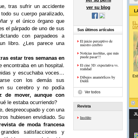
, tras sufrir un accidente
ver su blog
L
todo su cuerpo paralizado,
oñar y el único órgano que
EL
DÍ
s el párpado de uno de sus
Sus últimos artículos
ictando con parpadeos a
El juicio perceptivo de
 un libro. ¿Les parece una
nuestro cerebro
Noticias insólitas, que más
puede pasar!!!
tras estar tres semanas en
e encontraba en un hospital.
El cine 3D: expectativa vs.
realidad
enidas y escuchaba voces…
Est
Dibujos anamórficos by
carse con los demás sus
Diddi
en su cerebro y no podía
Ver todos
az de mover, aunque con
é le estaba ocurriendo?
Revista
e, despreocupado y con una
J
tros hubiesen envidiado. Su
Insólito
 revista de moda francesa
grandes satisfacciones y