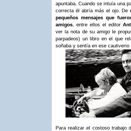
apuntaba. Cuando se intuía una pal
correcta él abría más el ojo. D
pequeños mensajes que fueron
amigos
, entre ellos el editor
Ant
ver la nota de su amigo le propus
parpadeos) un libro en el que re
soñaba y sentía en ese cautiverio
Para realizar el costoso trabajo 