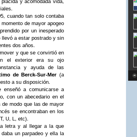
a plácida y acomodada vida,
iales.
95, cuando tan solo contaba
el momento de mayor apogeo
rprendido por un inesperado
 llevó a estar postrado y sin
ientes dos años.
mover y que se convirtió en
n el exterior era su ojo
constancia y ayuda de las
ítimo de Berck-Sur-Mer
(a
esto a su disposición.
 enseñó a comunicarse a
o, con un abecedario en el
as de modo que las de mayor
ancés se encontraban en los
T, U, L, etc).
 letra y al llegar a la que
 daba un parpadeo y ella la