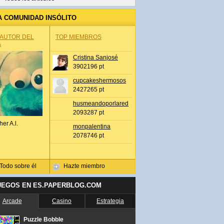
A COMUNIDAD INSÓLITO
 AUTOR DEL
TOP MIEMBROS
A
Cristina Sanjosé
3902196 pt
cupcakeshermosos
2427265 pt
husmeandoporlared
2093287 pt
her A.l.
monpalentina
2078746 pt
Todo sobre él
Hazte miembro
UEGOS EN ES.PAPERBLOG.COM
Arcade
Casino
Estrategia
Puzzle Bobble