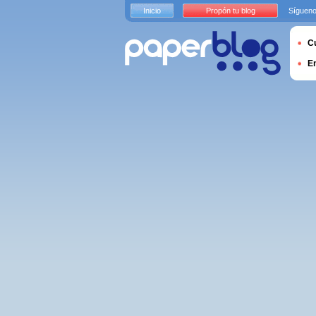
Inicio
Propón tu blog
Sígueno
Cu
E