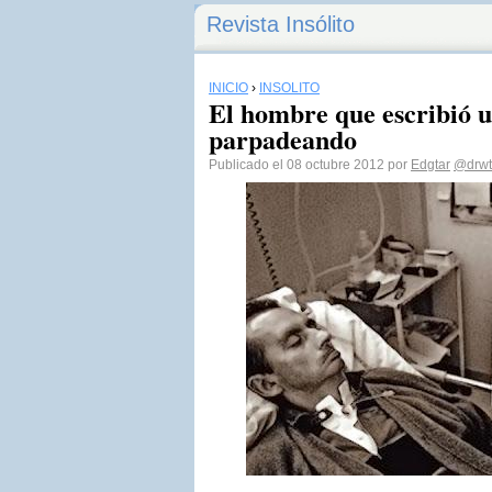
Revista Insólito
INICIO
›
INSÓLITO
El hombre que escribió u
parpadeando
Publicado el 08 octubre 2012 por
Edgtar
@drwt