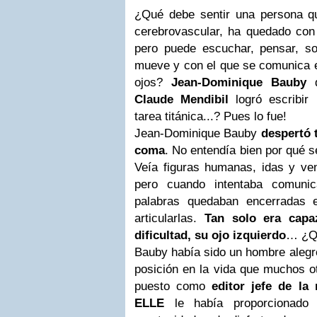
¿Qué debe sentir una persona que
cerebrovascular, ha quedado con 
pero puede escuchar, pensar, s
mueve y con el que se comunica e
ojos?
Jean-Dominique Bauby
d
Claude Mendibil
logró escribir
tarea titánica...? Pues lo fue!
Jean-Dominique Bauby
despertó 
coma
. No entendía bien por qué s
Veía figuras humanas, idas y v
pero cuando intentaba comuni
palabras quedaban encerradas 
articularlas.
Tan solo era cap
dificultad, su ojo izquierdo
… ¿Qu
Bauby había sido un hombre alegr
posición en la vida que muchos o
puesto como
editor jefe de la
ELLE
le había proporcionado 