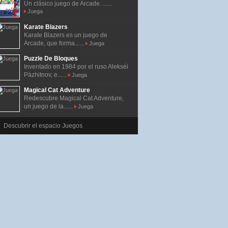
Un clásico juego de Arcade. ......
Juega
Karate Blazers
Karate Blazers es un juego de
Arcade, que forma......
Juega
Puzzle De Bloques
Inventado en 1984 por el ruso Alekséi
Pázhitnov, e......
Juega
Magical Cat Adventure
Redescubre Magical Cat Adventure,
un juego de la......
Juega
Descubrir el espacio Juegos