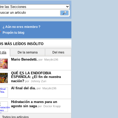
¿ Aún no eres miembro ?
Propón tu blog
OS MÁS LEÍDOS INSÓLITO
l día
De la semana
Del mes
Mario Benedetti.
por
Marylin196
QUÉ ES LA ENDOFOBIA
ESPAÑOLA: ¿El fin de nuestra
nación?
por
Johnny Zuri
Al final del dia.
por
Marylin196
Hidratación a mares para un
agosto sin saga
por
Doctor Krapp
Todos los artículos