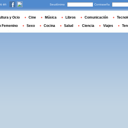
s en
Seudónimo
Contraseña
ltura y Ocio
Cine
Música
Libros
Comunicación
Tecnol
n Femenino
Sexo
Cocina
Salud
Ciencia
Viajes
Ten