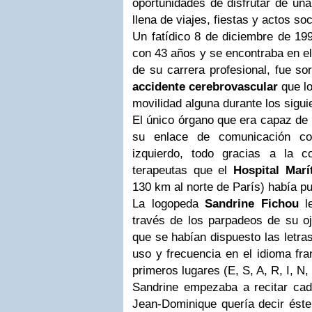
oportunidades de disfrutar de un
llena de viajes, fiestas y actos soc
Un fatídico 8 de diciembre de 19
con 43 años y se encontraba en 
de su carrera profesional, fue so
accidente cerebrovascular
que lo
movilidad alguna durante los sigu
El único órgano que era capaz de 
su enlace de comunicación co
izquierdo, todo gracias a la 
terapeutas que el
Hospital Mar
130 km al norte de París) había pu
La logopeda
Sandrine Fichou
le
través de los parpadeos de su oj
que se habían dispuesto las letr
uso y frecuencia en el idioma fr
primeros lugares (E, S, A, R, I, N, 
Sandrine empezaba a recitar cada
Jean-Dominique quería decir éste