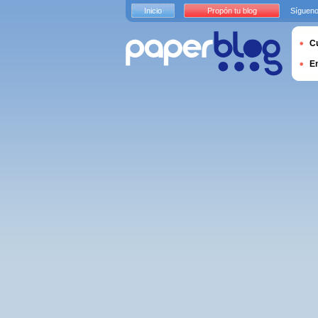
Inicio
Propón tu blog
Sígueno
Cu
E