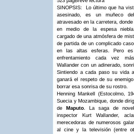
523 pág
Breve lectura
SINOPSIS
: Lo último que ha vis
asesinado, es un muñeco d
atravesado en la carretera, donde
en medio de la espesa niebla
cargado de una atmósfera de miste
de partida de un complicado caso
en las altas esferas. Pero es
enfrentamiento cada vez más
Wallander con un adinerado, sonri
Sintiendo a cada paso su vida 
ganará el respeto de su enemigo
borrar esa sonrisa de su rostro.
Henning Mankell
(Estocolmo, 194
Suecia y Mozambique, donde dirige
de
Maputo
. La saga de novel
inspector Kurt Wallander, ac
merecedoras de numerosos galar
al cine y la televisión (entre o