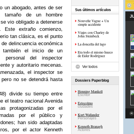
to un abogado, antes de ser
Sus últimos artículos
el tamaño de un hombre
J
Nouvelle Vague + Un
 se vio obligado a detenerse
simple accidente
. Este extraño comienzo,
Viajes con Charley de
rio tan clásica, es el punto
John Steinbeck
 de delincuencia económica
La doncella del lago
 también el inicio de un
Era todo el mismo hueco
de Eider Rodríguez
 personal del inspector
ente y autoritario mecenas.
Ver todos
amenazada, el inspector se
 pero no se detendrá hasta
Dossiers Paperblog
Henning Mankell
8) divide su tiempo entre
Escritor
 el teatro nacional Avenida
Estocolmo
ciudades
as protagonizadas por el
Kurt Wallander
lamadas por el público y
Personajes
dones; han sido adaptadas
Kenneth Branagh
tros, por el actor Kenneth
Actores