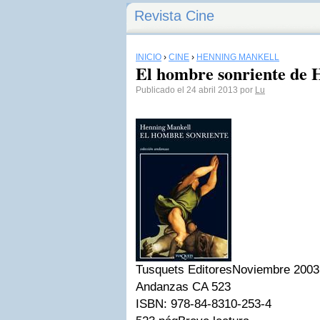
Revista Cine
INICIO
›
CINE
›
HENNING MANKELL
El hombre sonriente de 
Publicado el 24 abril 2013 por
Lu
Tusquets Editores
Noviembre 2003
Andanzas CA 523
ISBN: 978-84-8310-253-4