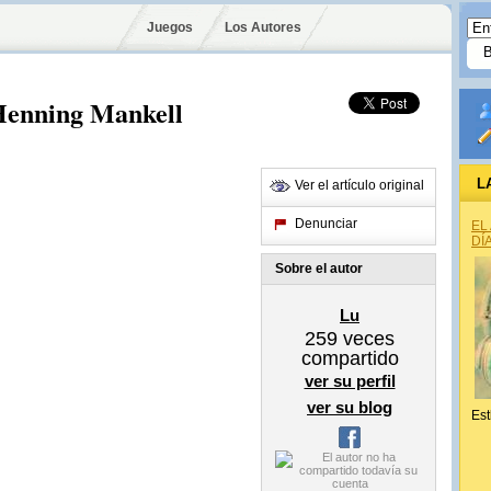
Juegos
Los Autores
Henning Mankell
L
Ver el artículo original
Denunciar
EL
DÍ
Sobre el autor
Lu
259
veces
compartido
ver su perfil
ver su blog
Est