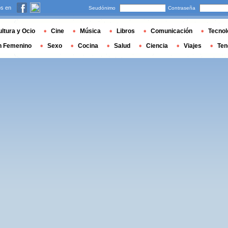
s en
Seudónimo
Contraseña
ltura y Ocio
Cine
Música
Libros
Comunicación
Tecnol
n Femenino
Sexo
Cocina
Salud
Ciencia
Viajes
Ten