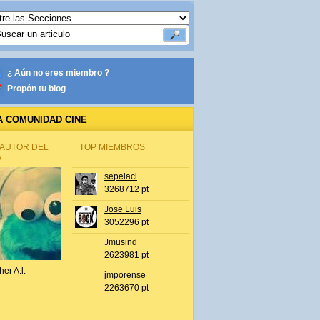
¿ Aún no eres miembro ?
Propón tu blog
A COMUNIDAD CINE
 AUTOR DEL
TOP MIEMBROS
A
sepelaci
3268712 pt
Jose Luis
3052296 pt
Jmusind
2623981 pt
her A.l.
jmporense
2263670 pt