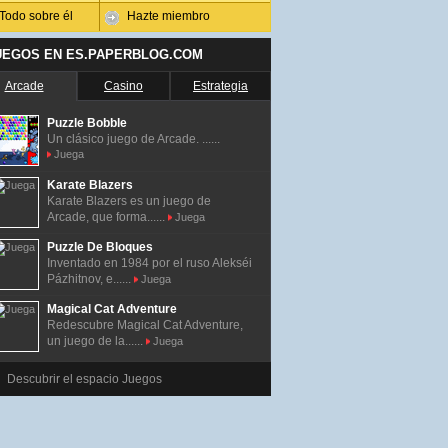
Todo sobre él
Hazte miembro
UEGOS EN ES.PAPERBLOG.COM
Arcade
Casino
Estrategia
Puzzle Bobble
Un clásico juego de Arcade. ......
Juega
Karate Blazers
Karate Blazers es un juego de
Arcade, que forma......
Juega
Puzzle De Bloques
Inventado en 1984 por el ruso Alekséi
Pázhitnov, e......
Juega
Magical Cat Adventure
Redescubre Magical Cat Adventure,
un juego de la......
Juega
Descubrir el espacio Juegos