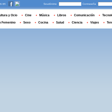
s en
Seudónimo
Contraseña
ltura y Ocio
Cine
Música
Libros
Comunicación
Tecnol
n Femenino
Sexo
Cocina
Salud
Ciencia
Viajes
Ten