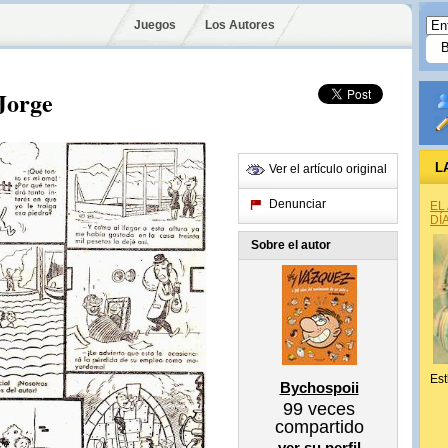
Juegos
Los Autores
Jorge
L
Ver el artículo original
Denunciar
EL
DÍ
Sobre el autor
Est
Bychospoii
99
veces
compartido
ver su perfil