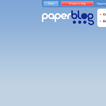
Inicio
Propón tu blog
Sígueno
Cu
E