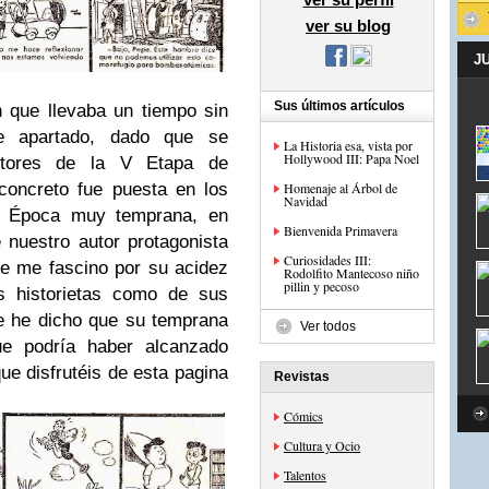
ver su blog
J
Sus últimos artículos
 que llevaba un tiempo sin
e apartado, dado que se
La Historia esa, vista por
Hollywood III: Papa Noel
ertores de la V Etapa de
concreto fue puesta en los
Homenaje al Árbol de
Navidad
. Época muy temprana, en
Bienvenida Primavera
 nuestro autor protagonista
Curiosidades III:
re me fascino por su acidez
Rodolfito Mantecoso niño
pillin y pecoso
s historietas como de sus
e he dicho que su temprana
Ver todos
ue podría haber alcanzado
ue disfrutéis de esta pagina
Revistas
Cómics
Cultura y Ocio
Talentos