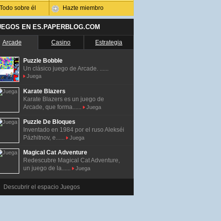
Todo sobre él
Hazte miembro
UEGOS EN ES.PAPERBLOG.COM
Arcade
Casino
Estrategia
Puzzle Bobble
Un clásico juego de Arcade. ......
Juega
Karate Blazers
Karate Blazers es un juego de
Arcade, que forma......
Juega
Puzzle De Bloques
Inventado en 1984 por el ruso Alekséi
Pázhitnov, e......
Juega
Magical Cat Adventure
Redescubre Magical Cat Adventure,
un juego de la......
Juega
Descubrir el espacio Juegos