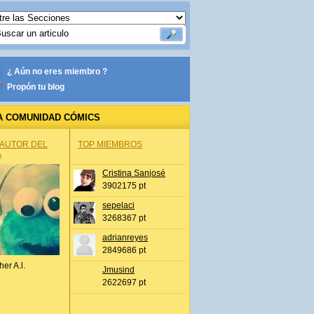
¿ Aún no eres miembro ?
Propón tu blog
A COMUNIDAD CÓMICS
 AUTOR DEL
TOP MIEMBROS
A
Cristina Sanjosé
3902175 pt
sepelaci
3268367 pt
adrianreyes
2849686 pt
her A.l.
Jmusind
2622697 pt