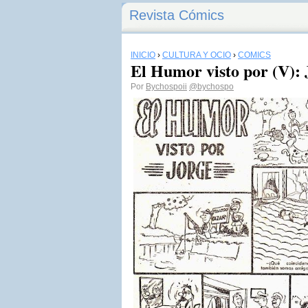
Revista Cómics
INICIO
›
CULTURA Y OCIO
›
CÓMICS
El Humor visto por (V): 
Por
Bychospoii
@bychospo