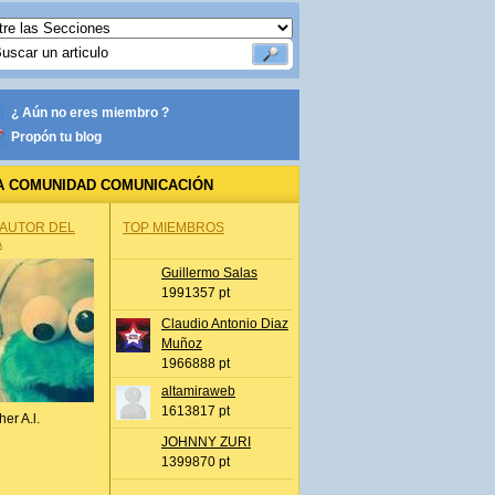
¿ Aún no eres miembro ?
Propón tu blog
A COMUNIDAD COMUNICACIÓN
 AUTOR DEL
TOP MIEMBROS
A
Guillermo Salas
1991357 pt
Claudio Antonio Diaz
Muñoz
1966888 pt
altamiraweb
1613817 pt
her A.l.
JOHNNY ZURI
1399870 pt