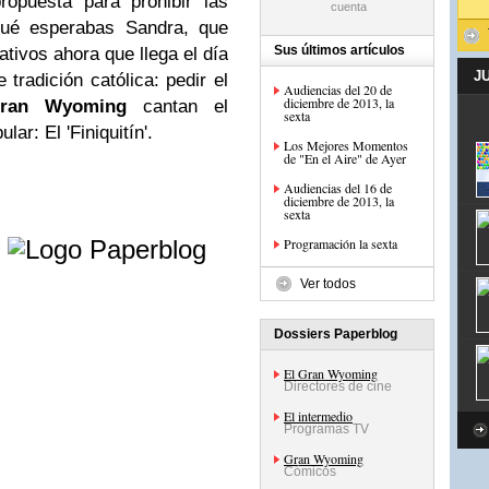
opuesta para prohibir las
ué esperabas Sandra, que
Sus últimos artículos
ativos ahora que llega el día
J
tradición católica: pedir el
Audiencias del 20 de
diciembre de 2013, la
ran Wyoming
cantan el
sexta
lar: El 'Finiquitín'.
Los Mejores Momentos
de "En el Aire" de Ayer
Audiencias del 16 de
diciembre de 2013, la
sexta
e
Programación la sexta
Ver todos
Dossiers Paperblog
El Gran Wyoming
Directores de cine
El intermedio
Programas TV
Gran Wyoming
Cómicos