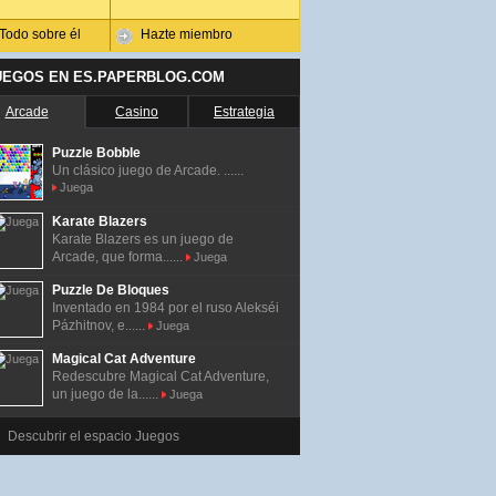
Todo sobre él
Hazte miembro
UEGOS EN ES.PAPERBLOG.COM
Arcade
Casino
Estrategia
Puzzle Bobble
Un clásico juego de Arcade. ......
Juega
Karate Blazers
Karate Blazers es un juego de
Arcade, que forma......
Juega
Puzzle De Bloques
Inventado en 1984 por el ruso Alekséi
Pázhitnov, e......
Juega
Magical Cat Adventure
Redescubre Magical Cat Adventure,
un juego de la......
Juega
Descubrir el espacio Juegos