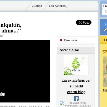
Juegos
Los Autores
niquitín,
l alma..."
ans
L
Denunciar
EL
Sobre el autor
DÍ
Lasextatvfans
ver
su perfil
Est
ver su blog