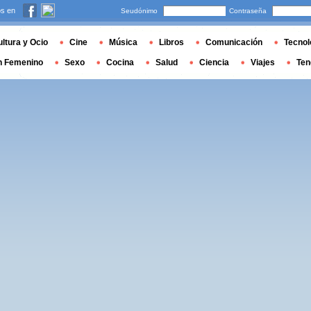
s en
Seudónimo
Contraseña
ltura y Ocio
Cine
Música
Libros
Comunicación
Tecnol
n Femenino
Sexo
Cocina
Salud
Ciencia
Viajes
Ten