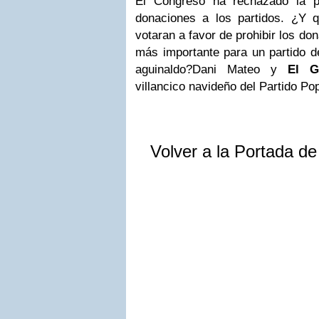
El
Congreso
ha rechazado la pr
donaciones a
los partidos
. ¿Y q
votaran a favor de prohibir los don
más importante para un partido de 
aguinaldo?Dani Mateo y
El G
villancico navideño del Partido Popu
Volver a la Portada d