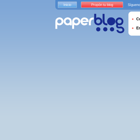
Inicio
Propón tu blog
Sígueno
Cu
E