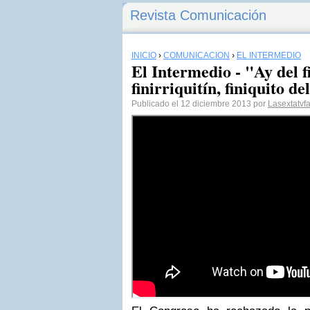
Revista Comunicación
INICIO
›
COMUNICACIÓN
›
EL INTERMEDIO
El Intermedio - "Ay del fi
finirriquitín, finiquito de
Publicado el 12 diciembre 2013 por
Lasextatvf