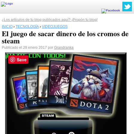
¿Los artículos de tu blog publicados aquí? ¡Propón tu blog!
INICIO
›
TECNOLOGÍA
›
VIDEOJUEGOS
El juego de sacar dinero de los cromos de
steam
Publicado el 28 enero 2017 por
Grandranka
Save