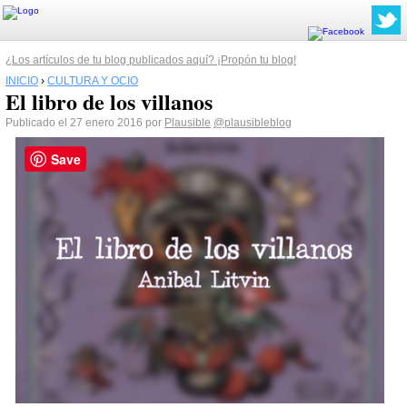
¿Los artículos de tu blog publicados aquí? ¡Propón tu blog!
INICIO
›
CULTURA Y OCIO
El libro de los villanos
Publicado el 27 enero 2016 por
Plausible
@plausibleblog
Save