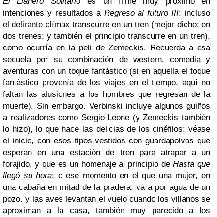
El Llanero Solitario
es un filme muy próximo en
intenciones y resultados a
Regreso al futuro III
: incluso
el delirante clímax transcurre en un tren (mejor dicho: en
dos trenes; y también el principio transcurre en un tren),
como ocurría en la peli de Zemeckis. Recuerda a esa
secuela por su combinación de western, comedia y
aventuras con un toque fantástico (si en aquella el toque
fantástico provenía de los viajes en el tiempo, aquí no
faltan las alusiones a los hombres que regresan de la
muerte). Sin embargo, Verbinski incluye algunos guiños
a realizadores como Sergio Leone (y Zemeckis también
lo hizo), lo que hace las delicias de los cinéfilos: véase
el inicio, con esos tipos vestidos con guardapolvos que
esperan en una estación de tren para atrapar a un
forajido, y que es un homenaje al principio de
Hasta que
llegó su hora
; o ese momento en el que una mujer, en
una cabaña en mitad de la pradera, va a por agua de un
pozo, y las aves levantan el vuelo cuando los villanos se
aproximan a la casa, también muy parecido a los