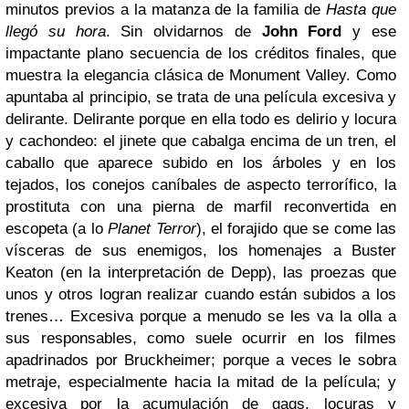
minutos previos a la matanza de la familia de
Hasta que
llegó su hora
. Sin olvidarnos de
John Ford
y ese
impactante plano secuencia de los créditos finales, que
muestra la elegancia clásica de Monument Valley.
Como
apuntaba al principio, se trata de una película excesiva y
delirante. Delirante porque en ella todo es delirio y locura
y cachondeo: el jinete que cabalga encima de un tren, el
caballo que aparece subido en los árboles y en los
tejados, los conejos caníbales de aspecto terrorífico, la
prostituta con una pierna de marfil reconvertida en
escopeta (a lo
Planet Terror
), el forajido que se come las
vísceras de sus enemigos, los homenajes a Buster
Keaton (en la interpretación de Depp), las proezas que
unos y otros logran realizar cuando están subidos a los
trenes… Excesiva porque a menudo se les va la olla a
sus responsables, como suele ocurrir en los filmes
apadrinados por Bruckheimer; porque a veces le sobra
metraje, especialmente hacia la mitad de la película; y
excesiva por la acumulación de gags, locuras y