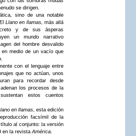
logo con las sombras mudas
 menudo se dirigen.
tica, sino de una notable
El Llano en llamas,
más allá
ncreto y de sus ásperas
truyen un mundo narrativo
magen del hombre desvalido
, en medio de un vacío que
o.
mente con el lenguaje entre
onajes que no actúan, unos
uran para recordar desde
cadenan los procesos de la
ustentan estos cuentos
Llano en llamas
, esta edición
eproducción facsímil de la
ítulo al conjunto: la versión
 en la revista
América
.