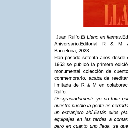
Juan Rulfo.
El Llano en llamas
.Ed
Aniversario.Editorial R & M 
Barcelona, 2023.
Han pasado setenta años desde 
1953 se publicó la primera edici
monumental colección de cuent
conmemorarlo, acaba de reedita
limitada de
R & M
en colaborac
Rulfo.
Desgraciadamente yo no tuve qu
nuestro pueblo la gente es cerrad
un extranjero ahí.
Están ellos pl
equipajes en las tardes a contar
pero en cuanto uno llega, se qu