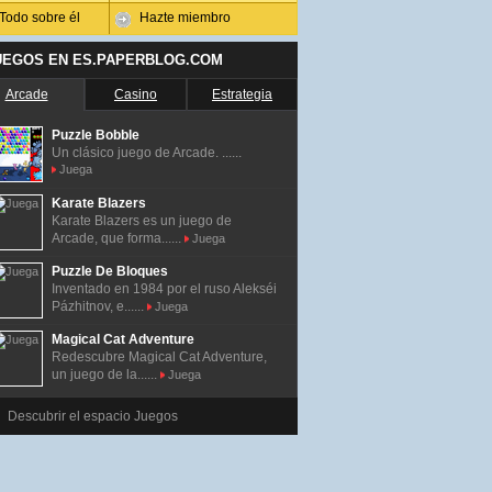
Todo sobre él
Hazte miembro
UEGOS EN ES.PAPERBLOG.COM
Arcade
Casino
Estrategia
Puzzle Bobble
Un clásico juego de Arcade. ......
Juega
Karate Blazers
Karate Blazers es un juego de
Arcade, que forma......
Juega
Puzzle De Bloques
Inventado en 1984 por el ruso Alekséi
Pázhitnov, e......
Juega
Magical Cat Adventure
Redescubre Magical Cat Adventure,
un juego de la......
Juega
Descubrir el espacio Juegos