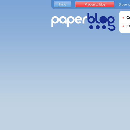
Inicio
Propón tu blog
Sígueno
Cu
E