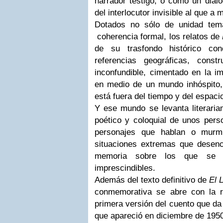
narrador testigo, o como un diá
del interlocutor invisible al que a
Dotados no sólo de unidad temá
coherencia formal, los relatos de
de su trasfondo histórico co
referencias geográficas, cons
inconfundible, cimentado en la i
en medio de un mundo inhóspito
está fuera del tiempo y del espaci
Y ese mundo se levanta literaria
poético y coloquial de unos pers
personajes que hablan o murm
situaciones extremas que desen
memoria sobre los que se s
imprescindibles.
Además del texto definitivo de
El 
conmemorativa se abre con la r
primera versión del cuento que da t
que apareció en diciembre de 1950