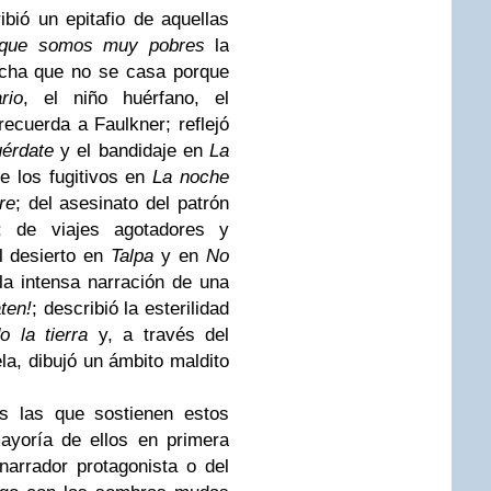
bió un epitafio de aquellas
que somos muy pobres
la
cha que no se casa porque
rio
, el niño huérfano, el
ecuerda a Faulkner; reflejó
érdate
y el bandidaje en
La
de los fugitivos en
La noche
re
; del asesinato del patrón
; de viajes agotadores y
el desierto en
Talpa
y en
No
la intensa narración de una
ten!
; describió la esterilidad
 la tierra
y, a través del
a, dibujó un ámbito maldito
s las que sostienen estos
mayoría de ellos en primera
arrador protagonista o del