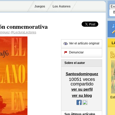
Juegos
Los Autores
ción conmemorativa
inguez
@LecturaLectores
L
Ver el artículo original
Denunciar
EL
DÍ
Sobre el autor
Santosdominguez
10051
veces
compartido
ver su perfil
ver su blog
Est
Sus últimos artículos