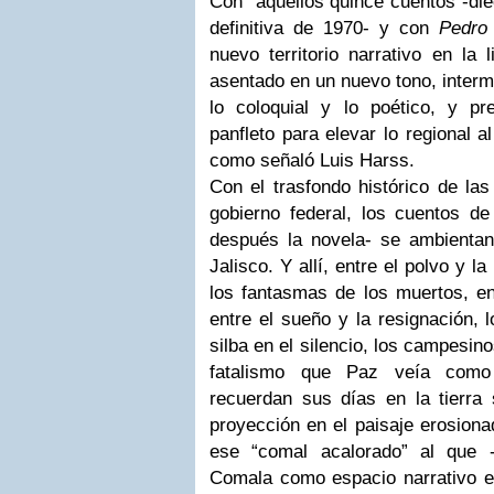
Con aquellos quince cuentos -dieci
definitiva de 1970- y con
Pedro
nuevo territorio narrativo en la 
asentado en un nuevo tono, interme
lo coloquial y lo poético, y pre
panfleto para elevar lo regional al
como señaló Luis Harss.
Con el trasfondo histórico de las
gobierno federal, los cuentos d
después la novela- se ambientan 
Jalisco. Y allí, entre el polvo y la 
los fantasmas de los muertos, ent
entre el sueño y la resignación, 
silba en el silencio, los campesin
fatalismo que Paz veía como
recuerdan sus días en la tierr
proyección en el paisaje erosiona
ese “comal acalorado” al que 
Comala como espacio narrativo 