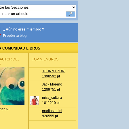
¿ Aún no eres miembro ?
Propón tu blog
A COMUNIDAD LIBROS
 AUTOR DEL
TOP MIEMBROS
A
JOHNNY ZURI
1398592 pt
Jack Moreno
1289751 pt
miss_cultura
1011210 pt
her A.l.
maritasantini
926555 pt