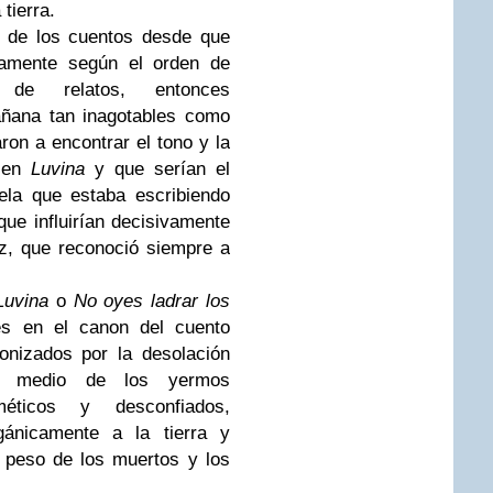
 tierra.
 de los cuentos desde que
icamente según el orden de
 de relatos, entonces
añana tan inagotables como
on a encontrar el tono y la
a en
Luvina
y que serían el
ela que estaba escribiendo
ue influirían decisivamente
z, que reconoció siempre a
 Luvina
o
No oyes ladrar los
es en el canon del cuento
onizados por la desolación
en medio de los yermos
méticos y desconfiados,
rgánicamente a la tierra y
 peso de los muertos y los