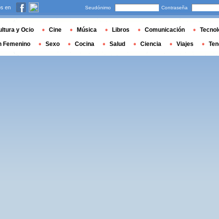
s en
Seudónimo
Contraseña
ltura y Ocio
Cine
Música
Libros
Comunicación
Tecnol
n Femenino
Sexo
Cocina
Salud
Ciencia
Viajes
Ten