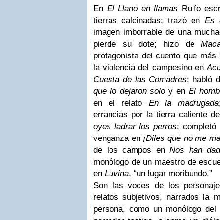
En
El Llano en llamas
Rulfo escri
tierras calcinadas; trazó en
Es 
imagen imborrable de una mucha
pierde su dote; hizo de
Maca
protagonista del cuento que más r
la violencia del campesino en
Acu
Cuesta de las Comadres
; habló 
que lo dejaron solo
y en
El homb
en el relato
En la madrugada
errancias por la tierra caliente d
oyes ladrar los perros
; completó 
venganza en
¡Diles que no me ma
de los campos en
Nos han dado
monólogo de un maestro de escuel
en
Luvina
, “un lugar moribundo.”
Son las voces de los personaje
relatos subjetivos, narrados la 
persona, como un monólogo del n