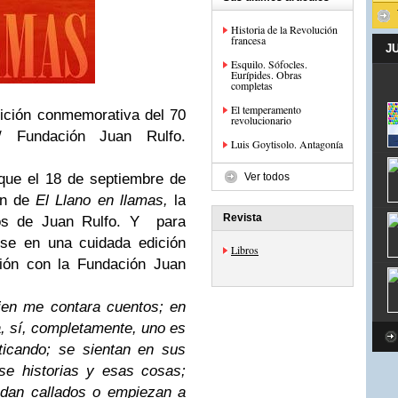
Historia de la Revolución
francesa
J
Esquilo. Sófocles.
Eurípides. Obras
completas
El temperamento
ición conmemorativa del 70
revolucionario
/ Fundación Juan Rulfo.
Luis Goytisolo. Antagonía
que el 18 de septiembre de
Ver todos
ón de
El Llano en llamas,
la
Revista
os de Juan Rulfo. Y para
rse en una cuidada edición
Libros
ión con la Fundación Juan
ien me contara cuentos; en
a, sí, completamente, uno es
aticando; se sientan en sus
se historias y esas cosas;
edan callados o empiezan a