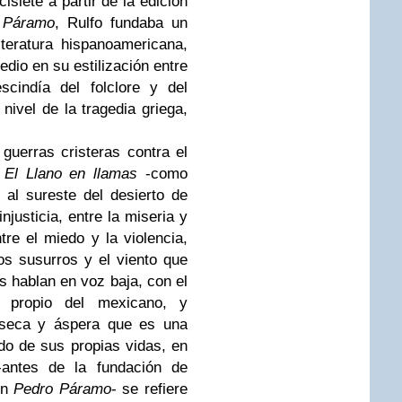
siete a partir de la edición
 Páramo
, Rulfo fundaba un
literatura hispanoamericana,
dio en su estilización entre
scindía del folclore y del
 nivel de la tragedia griega,
 guerras cristeras contra el
e
El Llano en llamas
-como
al sureste del desierto de
injusticia, entre la miseria y
re el miedo y la violencia,
los susurros y el viento que
os hablan en voz baja, con el
 propio del mexicano, y
a seca y áspera que es una
do de sus propias vidas, en
-antes de la fundación de
en
Pedro Páramo
- se refiere