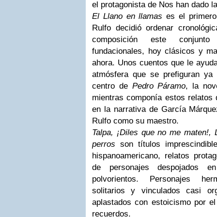
el protagonista de Nos han dado la
El Llano en llamas
es el primero
Rulfo decidió ordenar cronológ
composición este conjunto
fundacionales, hoy clásicos y m
ahora. Unos cuentos que le ayudar
atmósfera que se prefiguran y
centro de
Pedro Páramo
, la nov
mientras componía estos relatos q
en la narrativa de García Márque
Rulfo como su maestro.
Talpa, ¡Diles que no me maten!,
perros
son títulos imprescindibl
hispanoamericano, relatos protag
de personajes despojados 
polvorientos. Personajes her
solitarios y vinculados casi o
aplastados con estoicismo por el
recuerdos.