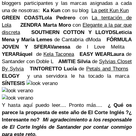
bloggers participantes y las marcas asignadas a cada
una de nosotras:
Ka Kun
con su blog
La petit Kun Kun
GREEN COAST
Lola Pedrero
con
La tentación de
Lola
ZENDRA
Marta Moro
con
Elegante a la par que
discreta
SOUTHERN COTTON Y LLOYDS
Leticia
Mena y María Lemes
de
Cantabria dModa
FÓRMULA
JOVEN Y SFERA
Vanessa
de
I Love Melita
YERA
Ráquel
de
Kela Taconea
EASY WEAR
Laura
de
Santander con Doble L
AMITIE
Silvia
de
Sylvias Closet
By Sylvia
TINTORETTO
Lucía
de
Petals and Thorns
ELOGY
y una servidora le ha tocado la marca
SÍNTESIS
Y hasta aquí puedo leer....
Pronto más....
¿ Qué os
parece la propuesta de este año de El Corte Inglés ?
¿
Interesante no?
Mi agradecimiento a los responsable
de El Corte Inglés de Santander por contar conmigo
para este reto.