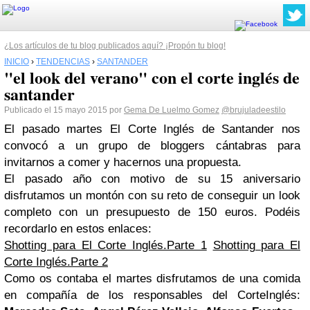
¿Los artículos de tu blog publicados aquí? ¡Propón tu blog!
INICIO
›
TENDENCIAS
›
SANTANDER
"el look del verano" con el corte inglés de
santander
Publicado el 15 mayo 2015 por
Gema De Luelmo Gomez
@brujuladeestilo
El pasado martes
El Corte Inglés de Santander
nos
convocó a un grupo de bloggers cántabras para
invitarnos a comer y hacernos una propuesta.
El pasado año con motivo de su 15 aniversario
disfrutamos un montón con su reto de conseguir un look
completo con un presupuesto de 150 euros. Podéis
recordarlo en estos enlaces:
Shotting para El Corte Inglés.Parte 1
Shotting para El
Corte Inglés.Parte 2
Como os contaba el martes disfrutamos de una comida
en compañía de los responsables del CorteInglés: