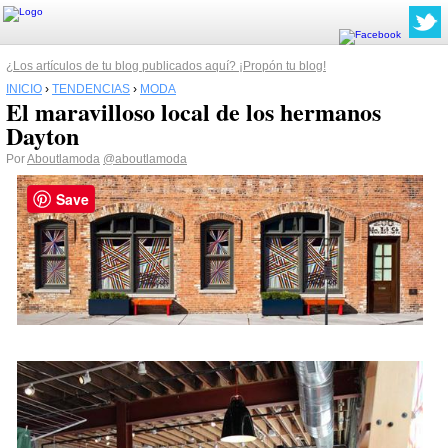
¿Los artículos de tu blog publicados aquí? ¡Propón tu blog!
INICIO
›
TENDENCIAS
›
MODA
El maravilloso local de los hermanos
Dayton
Por
Aboutlamoda
@aboutlamoda
Save