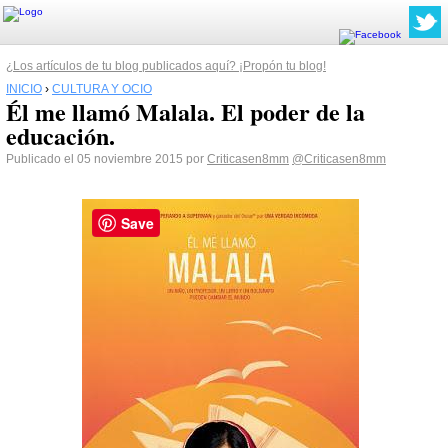
¿Los artículos de tu blog publicados aquí? ¡Propón tu blog!
INICIO
›
CULTURA Y OCIO
Él me llamó Malala. El poder de la
educación.
Publicado el 05 noviembre 2015 por
Criticasen8mm
@Criticasen8mm
Save