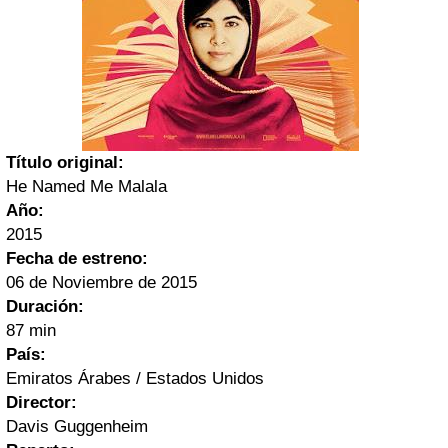
Título original:
He Named Me Malala
Año:
201
5
Fecha de estreno:
06
de
Noviembre
de
2015
Duración:
87
min
País:
Emiratos Árabes / Estados Unidos
Director:
Dav
is Guggenheim