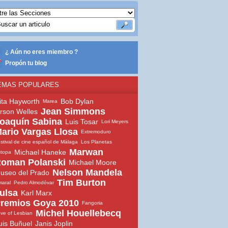
¿ Aún no eres miembro ?
Propón tu blog
EMAS POPULARES
ita Hayworth
Bob Dylan
Marea
Jean Simmons
rson Welles
oaquín Sabina
Luis Tosar
Lori Meyers
ario Vargas Llosa
Extremoduro
stival de cine español de Málaga
Los Planetas
Marwan
Michael Haneke
topa
oman Polanski
Michael Moore
Nelson Mandela
useo del Prado
Tim Burton
aral
Pedro Almodóvar
ulsa
Karl Marx
remios Goya 2010
Fangoria
Michel Houellebecq
ve of Lesbian
uis Buñuel
Janis Joplin