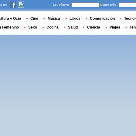
s en
Seudónimo
Contraseña
ltura y Ocio
Cine
Música
Libros
Comunicación
Tecnol
n Femenino
Sexo
Cocina
Salud
Ciencia
Viajes
Ten