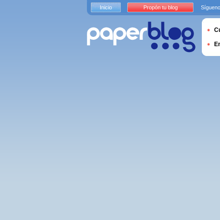
Inicio
Propón tu blog
Sígueno
Cu
E