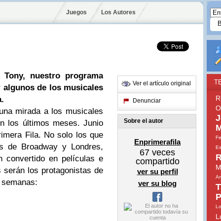
Juegos
Los Autores
 Tony, nuestro programa
T
Ver el artículo original
r algunos de los musicales
R
a.
Denunciar
O
 una mirada a los musicales
J
Sobre el autor
n los últimos meses. Junio
M
imera Fila. No solo los que
Fe
Enprimerafila
os de Broadway y Londres,
Es
67
veces
R
 convertido en películas e
compartido
M
s serán los protagonistas de
ver su perfil
Am
s semanas:
ver su blog
T
P
Lo
L