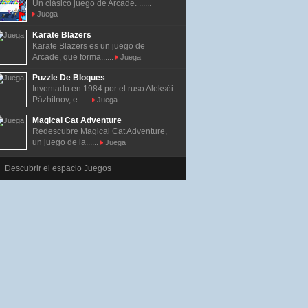
Un clásico juego de Arcade. ......
Juega
Karate Blazers
Karate Blazers es un juego de
Arcade, que forma......
Juega
Puzzle De Bloques
Inventado en 1984 por el ruso Alekséi
Pázhitnov, e......
Juega
Magical Cat Adventure
Redescubre Magical Cat Adventure,
un juego de la......
Juega
Descubrir el espacio Juegos