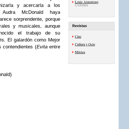
Louis Armstrong
nizarla y acercarla a los
Ciclistas
e Audra McDonald haya
arece sorprendente, porque
trales y musicales, aunque
Revistas
nocido el trabajo de su
Cine
is. El galardón como Mejor
Cultura y Ocio
s contendientes (
Evita
entre
Música
onald)