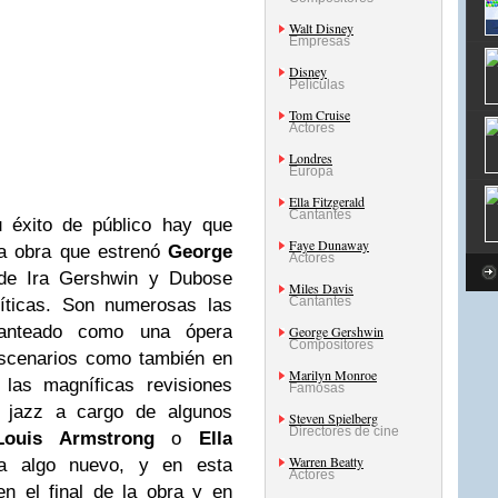
Walt Disney
Empresas
Disney
Películas
Tom Cruise
Actores
Londres
Europa
Ella Fitzgerald
Cantantes
 éxito de público hay que
Faye Dunaway
la obra que estrenó
George
Actores
 de Ira Gershwin y Dubose
Miles Davis
Cantantes
íticas. Son numerosas las
lanteado como una ópera
George Gershwin
Compositores
escenarios como también en
Marilyn Monroe
 las magníficas revisiones
Famosas
l jazz a cargo de algunos
Steven Spielberg
Directores de cine
Louis Armstrong
o
Ella
Warren Beatty
ta algo nuevo, y en esta
Actores
n el final de la obra y en