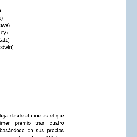
h)
e)
Lowe)
ley)
atz)
odwin)
leja desde el cine es el que
mer premio tras cuatro
basándose en sus propias