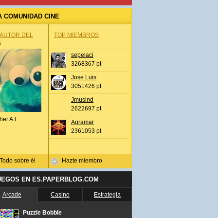
A COMUNIDAD CINE
 AUTOR DEL
TOP MIEMBROS
A
sepelaci
3268367 pt
Jose Luis
3051426 pt
Jmusind
2622697 pt
her A.l.
Agramar
2361053 pt
Todo sobre él
Hazte miembro
UEGOS EN ES.PAPERBLOG.COM
Arcade
Casino
Estrategia
Puzzle Bobble