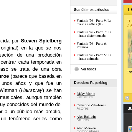
Sus últimos artículos
L
Fantasia '26 - Parte 9: La
EL
mirada asiática (II)
DÍ
Fantasia '26 - Parte 7: La
mirada distorsionada
ducida por
Steven Spielberg
Fantasia '26 - Parte 6:
Premios
original) en la que se nos
eación de una producción
Fantasia '26 - Parte 5: La
mirada animada
e centrar cada temporada en
caso se trata de una obra
Ver todos
Est
nroe
(parece que basada en
e unos años y que fue un
Dossiers Paperblog
Wittman (
Hairspray
) se han
Ricky Martin
 musicales, aunque también
Cantantes
uy conocidos del mundo del
Catherine Zeta-Jones
Actores
J
r a un público más amplio,
Alec Baldwin
 un fenómeno series como
Actores
Alan Menken
Compositores