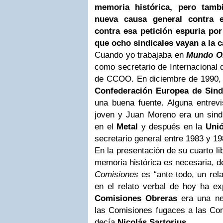
memoria histórica, pero tamb
nueva causa general contra e
contra esa petición espuria por 
que ocho sindicales vayan a la 
Cuando yo trabajaba en
Mundo O
como secretario de Internacional 
de CCOO. En diciembre de 1990, e
Confederación Europea de Sind
una buena fuente. Alguna entrevi
joven y Juan Moreno era un sindi
en el
Metal
y después en la
Uni
secretario general entre 1983 y 19
En la presentación de su cuarto li
memoria histórica es necesaria, d
Comisiones
es “ante todo, un rel
en el relato verbal de hoy ha ex
Comisiones Obreras
era una nec
las Comisiones fugaces a las Co
decía
Nicolás Sartorius
.