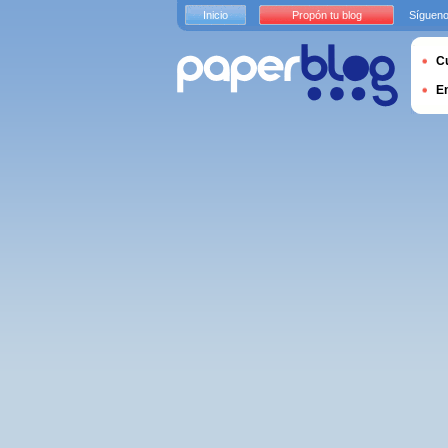
Inicio
Propón tu blog
Sígueno
Cu
E