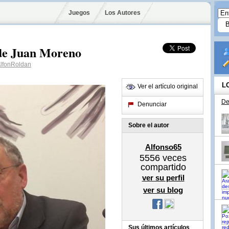
Juegos
Los Autores
 de Juan Moreno
lfonRoldan
L
Ver el artículo original
De
Denunciar
Sobre el autor
Alfonso65
5556
veces
compartido
ver su perfil
ver su blog
Sus últimos artículos