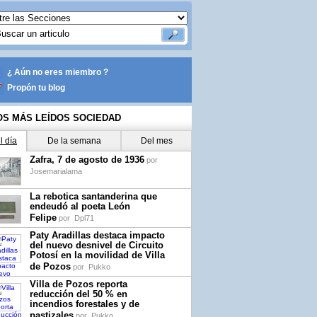
¿ Aún no eres miembro ?
Propón tu blog
OS MÁS LEÍDOS SOCIEDAD
l día
De la semana
Del mes
Zafra, 7 de agosto de 1936
por
Josemarialama
La rebotica santanderina que
endeudó al poeta León
Felipe
por
Dpl71
Paty Aradillas destaca impacto
del nuevo desnivel de Circuito
Potosí en la movilidad de Villa
de Pozos
por
Pukko
Villa de Pozos reporta
reducción del 50 % en
incendios forestales y de
pastizales
por
Pukko