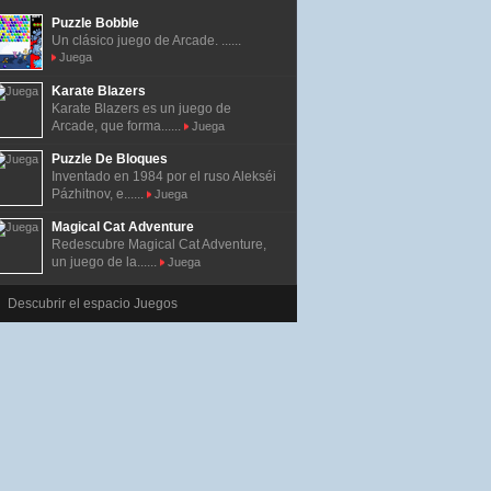
Puzzle Bobble
Un clásico juego de Arcade. ......
Juega
Karate Blazers
Karate Blazers es un juego de
Arcade, que forma......
Juega
Puzzle De Bloques
Inventado en 1984 por el ruso Alekséi
Pázhitnov, e......
Juega
Magical Cat Adventure
Redescubre Magical Cat Adventure,
un juego de la......
Juega
Descubrir el espacio Juegos