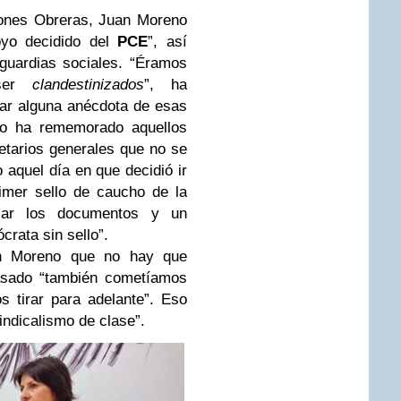
iones Obreras, Juan Moreno
oyo decidido del
PCE
”, así
guardias sociales. “Éramos
 ser
clandestinizados
”, ha
ar alguna anécdota de esas
no ha rememorado aquellos
retarios generales que no se
 aquel día en que decidió ir
imer sello de caucho de la
llar los documentos y un
rata sin sello”.
n Moreno que no hay que
pasado “también cometíamos
s tirar para adelante”. Eso
indicalismo de clase”.