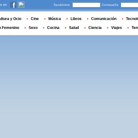
s en
Seudónimo
Contraseña
ltura y Ocio
Cine
Música
Libros
Comunicación
Tecnol
n Femenino
Sexo
Cocina
Salud
Ciencia
Viajes
Ten