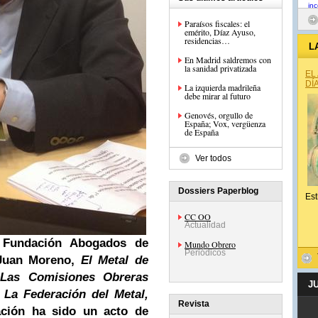
Paraísos fiscales: el
emérito, Díaz Ayuso,
residencias…
L
En Madrid saldremos con
la sanidad privatizada
EL
DÍ
La izquierda madrileña
debe mirar al futuro
Genovés, orgullo de
España; Vox, vergüenza
de España
Ver todos
Dossiers Paperblog
Est
CC OO
Actualidad
 Fundación Abogados de
Mundo Obrero
Periódicos
 Juan Moreno,
El Metal de
o
Las Comisiones Obreras
J
 La Federación del Metal,
Revista
ación ha sido un acto de