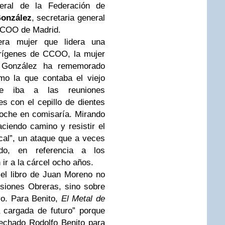
neral de la Federación de
onzález
, secretaria general
 CCOO de Madrid.
era mujer que lidera una
 orígenes de CCOO, la mujer
”. González ha rememorado
mo la que contaba el viejo
que iba a las reuniones
es con el cepillo de dientes
noche en comisaría. Mirando
aciendo camino y resistir el
cal”, un ataque que a veces
o, en referencia a los
ir a la cárcel ocho años.
el libro de Juan Moreno no
isiones Obreras, sino sobre
vo. Para Benito,
El Metal de
 cargada de futuro” porque
echado Rodolfo Benito para