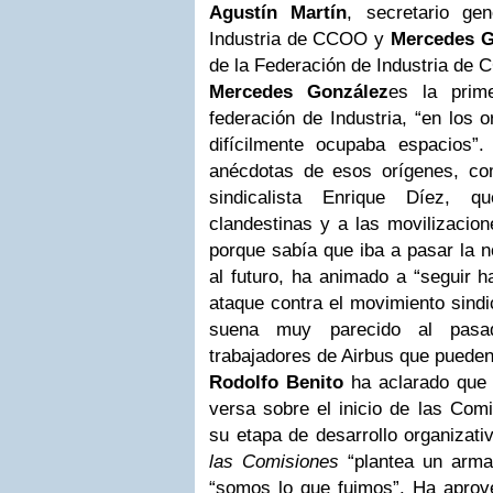
Agustín Martín
, secretario ge
Industria de CCOO y
Mercedes G
de la Federación de Industria de
Mercedes González
es la prim
federación de Industria, “en los
difícilmente ocupaba espacios
anécdotas de esos orígenes, co
sindicalista Enrique Díez, 
clandestinas y a las movilizacion
porque sabía que iba a pasar la 
al futuro, ha animado a “seguir h
ataque contra el movimiento sindi
suena muy parecido al pasad
trabajadores de Airbus que pueden 
Rodolfo Benito
ha aclarado que 
versa sobre el inicio de las Com
su etapa de desarrollo organizati
las Comisiones
“plantea un arma
“somos lo que fuimos”. Ha aprov