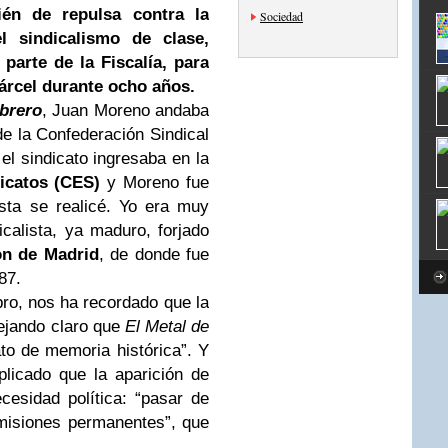
ién de repulsa contra la
Sociedad
l sindicalismo de clase,
parte de la Fiscalía, para
cárcel durante ocho años.
brero
, Juan Moreno andaba
de la Confederación Sindical
l sindicato ingresaba en la
icatos (CES)
y Moreno fue
sta se realicé. Yo era muy
calista, ya maduro, forjado
ón de Madrid
, de donde fue
87.
bro, nos ha recordado que la
ejando claro que
El Metal de
ato de memoria histórica”. Y
plicado que la aparición de
esidad política: “pasar de
misiones permanentes”, que