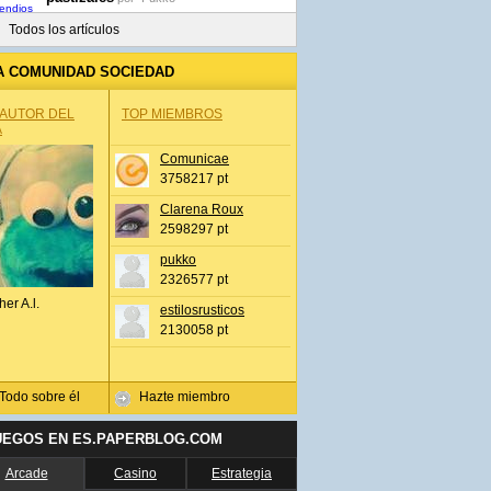
Todos los artículos
A COMUNIDAD SOCIEDAD
 AUTOR DEL
TOP MIEMBROS
A
Comunicae
3758217 pt
Clarena Roux
2598297 pt
pukko
2326577 pt
her A.l.
estilosrusticos
2130058 pt
Todo sobre él
Hazte miembro
UEGOS EN ES.PAPERBLOG.COM
Arcade
Casino
Estrategia