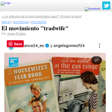
¿Los artículos de tu blog publicados aquí? ¡Propón tu blog!
INICIO
›
SOCIEDAD
›
FILOSOFÍA
El movimiento "tradwife"
Por
Josep Pradas
Save