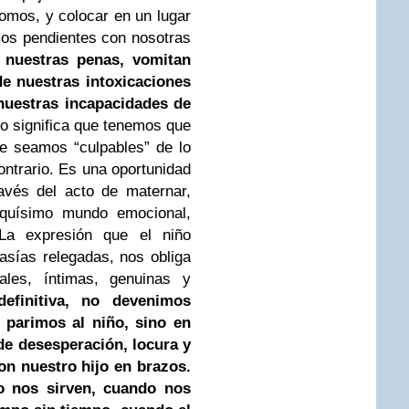
omos, y colocar en un lugar
mos pendientes con
nosotras
 nuestras penas, vomitan
de nuestras intoxicaciones
nuestras
incapacidades de
o significa que tenemos que
que seamos
“culpables” de lo
ontrario. Es una oportunidad
avés del acto de maternar,
iquísimo mundo emocional,
La expresión que el niño
sías relegadas, nos obliga
iales, íntimas, genuinas y
efinitiva, no devenimos
parimos al niño, sino en
de desesperación, locura y
on nuestro hijo en brazos.
o nos sirven, cuando nos