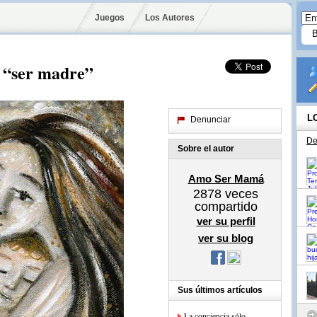
Juegos
Los Autores
o “ser madre”
L
Denunciar
De
Sobre el autor
Amo Ser Mamá
2878
veces
compartido
ver su perfil
ver su blog
Sus últimos artículos
La conciencia sólo