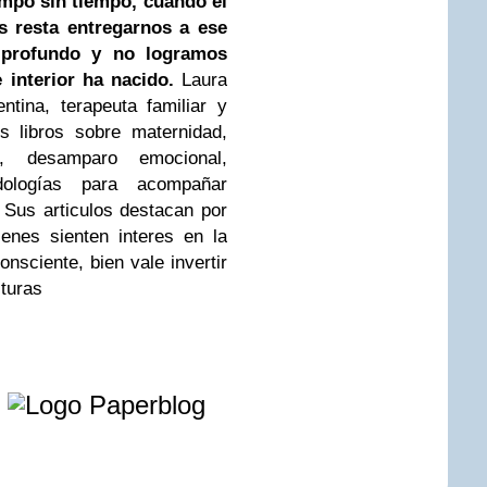
empo sin tiempo, cuando el
s resta entregarnos a ese
 profundo y no logramos
 interior ha nacido.
Laura
tina, terapeuta familiar y
os libros sobre maternidad,
os, desamparo emocional,
dologías para acompañar
Sus articulos destacan por
ienes sienten interes en la
nsciente, bien vale invertir
cturas
e