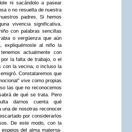
dole ni sacándolo a pasear
osa o no resuelta de nuestra
nuestros padres. Si hemos
guna vivencia
significativa,
niño con palabras sencillas
 rabia o vergüenza que aún
,
expliquémosle al niño la
e tenemos actualmente con
por la falta de trabajo, o el
 con la vecina, o incluso la
 emigró.
Constataremos que
emocional” vive como propias
uso las que no reconocemos
abrá de qué se trata.
Pero
ulta darnos cuenta qué
 una de nosotras reconocer
escartado por
considerarlos
osos. De este modo, con la
n espejos del alma materna-