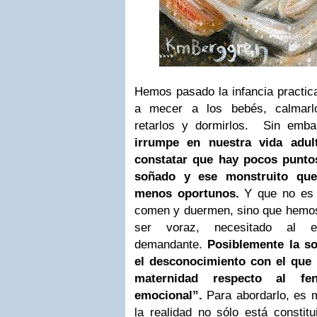
Hemos pasado la infancia practi
a mecer a los bebés,
calmarl
retarlos y dormirlos.
Sin emba
irrumpe en nuestra vida adul
constatar que hay pocos
punto
soñado y ese monstruito que
menos oportunos.
Y que no es 
comen y duermen, sino que
hemos
ser voraz, necesitado al 
demandante.
Posiblemente la s
el desconocimiento con el que 
maternidad respecto al f
emocional”
.
Para
abordarlo, es 
la realidad no sólo está constitu