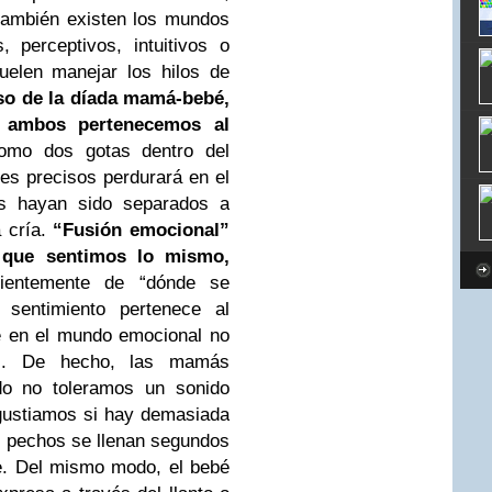
también existen los mundos
 perceptivos, intuitivos o
suelen
manejar los hilos de
so de la díada mamá-bebé,
e ambos pertenecemos
al
omo dos gotas dentro del
tes precisos perdurará en el
s hayan sido
separados a
 cría.
“Fusión emocional”
 que sentimos lo mismo,
dientemente de “dónde se
 sentimiento
pertenece al
e en el mundo emocional no
as. De hecho, las mamás
o no toleramos
un sonido
gustiamos si hay demasiada
 pechos se llenan segundos
. Del
mismo modo, el bebé