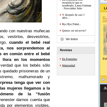
recuerda lo que es
nombrado, Laura Gutman
L
Y después de casi 3
años...
EL
DÍ
Bye Bye Pañal...
Queres ser mi novio?
cando con nuestras muñecas
os, vestirlos, desvestirlos,
Ver todos
rgo,
cuando el bebé
real
ta, nos sorprendemos al
Revistas
s en común entre el bebé
En Femenino
Est
 llora en los momentos
verdad que los bebés sólo
Maternidad
 quedado prisioneras de un
extremo, malhumorado y
orpresa tenga que ver con
las mujeres
llegamos a la
J
enómeno de la “fusión
menester darnos cuenta que
ida por
elementos visibles,