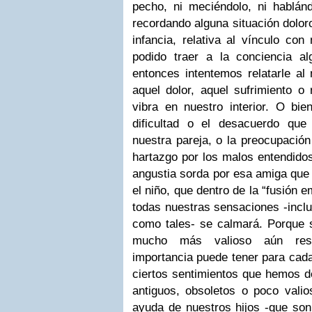
pecho, ni meciéndolo, ni hablán
recordando
alguna situación dolor
infancia, relativa al
vínculo con 
podido traer a la conciencia al
entonces intentemos relatarle al 
aquel dolor,
aquel sufrimiento o
vibra en nuestro interior. O bien
dificultad o el desacuerdo qu
nuestra pareja, o la preocupación 
hartazgo por los malos
entendidos
angustia sorda por esa amiga que
el niño, que dentro de la “fusión 
todas nuestras sensaciones -incl
como tales- se calmará.
Porque s
mucho más valioso aún res
importancia puede tener para
cada
ciertos sentimientos que hemos d
antiguos, obsoletos o poco vali
ayuda de
nuestros hijos -que so