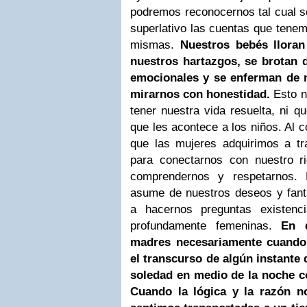
podremos reconocernos tal cual
s
superlativo las cuentas que tene
mismas.
Nuestros bebés lloran
nuestros hartazgos,
se brotan 
emocionales y se enferman de 
mirarnos con honestidad.
Esto n
tener nuestra vida resuelta, ni 
que les acontece a los niños. Al c
que las
mujeres adquirimos a tr
para conectarnos con nuestro
r
comprendernos y respetarnos. 
asume de nuestros deseos y fanta
a hacernos preguntas
existenc
profundamente femeninas.
En d
madres necesariamente cuando 
el
transcurso de algún instante 
soledad en medio de la noche
c
Cuando la lógica y la razón n