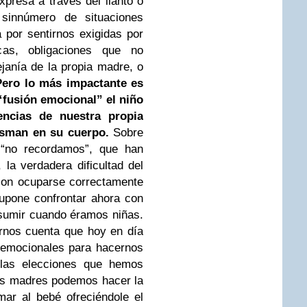
resa a través del llanto o
sinnúmero de situaciones
a
por sentirnos exigidas por
icas, obligaciones que no
janía de la propia madre, o
Pero lo más impactante es
“fusión emocional” el niño
encias de nuestra propia
asman en su cuerpo.
Sobre
 “no recordamos”, que han
la verdadera dificultad del
con ocuparse correctamente
supone confrontar
ahora con
sumir cuando éramos niñas.
rnos cuenta que hoy en día
emocionales para hacernos
 las elecciones que hemos
as madres podemos hacer la
mar al
bebé ofreciéndole el