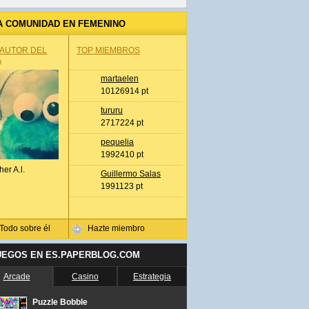
A COMUNIDAD EN FEMENINO
 AUTOR DEL
TOP MIEMBROS
A
martaelen
10126914 pt
tururu
2717224 pt
pequelia
1992410 pt
her A.l.
Guillermo Salas
1991123 pt
Todo sobre él
Hazte miembro
UEGOS EN ES.PAPERBLOG.COM
Arcade
Casino
Estrategia
Puzzle Bobble