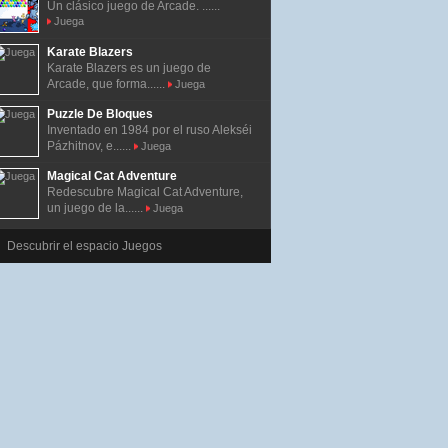
Un clásico juego de Arcade. ......
Juega
Karate Blazers
Karate Blazers es un juego de
Arcade, que forma......
Juega
Puzzle De Bloques
Inventado en 1984 por el ruso Alekséi
Pázhitnov, e......
Juega
Magical Cat Adventure
Redescubre Magical Cat Adventure,
un juego de la......
Juega
Descubrir el espacio Juegos