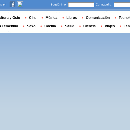
s en
Seudónimo
Contraseña
ltura y Ocio
Cine
Música
Libros
Comunicación
Tecnol
n Femenino
Sexo
Cocina
Salud
Ciencia
Viajes
Ten