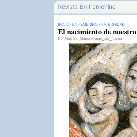
Revista En Femenino
INICIO
›
EN FEMENINO
›
MATERNIDAD
El nacimiento de nuestr
Por
Amo Ser Mamá
@amo_ser_mama