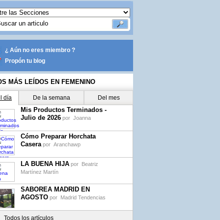
¿ Aún no eres miembro ?
Propón tu blog
OS MÁS LEÍDOS EN FEMENINO
l día
De la semana
Del mes
Mis Productos Terminados -
Julio de 2026
por
Joanna
Cómo Preparar Horchata
Casera
por
Aranchawp
LA BUENA HIJA
por
Beatriz
Martínez Martín
SABOREA MADRID EN
AGOSTO
por
Madrid Tendencias
Todos los artículos