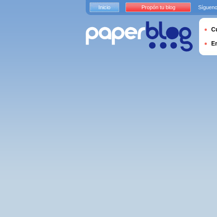
Inicio
Propón tu blog
Sígueno
Cu
E