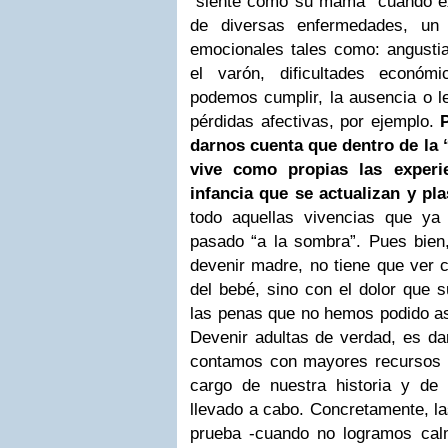
“siente como su mamá” cuando exp
de
diversas enfermedades, un 
emocionales tales como: angusti
el varón, dificultades económ
podemos cumplir, la ausencia o le
pérdidas afectivas, por
ejemplo.
darnos cuenta que dentro de la 
vive como propias las experi
infancia que se actualizan y
pl
todo aquellas vivencias que ya
pasado “a la sombra”. Pues bien, 
devenir madre, no tiene
que ver 
del bebé, sino con el dolor que 
las penas que no hemos podido a
Devenir adultas
de verdad, es da
contamos con mayores recursos
cargo de nuestra historia y de
llevado a cabo.
Concretamente, l
prueba -cuando no logramos cal