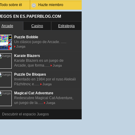
Todo sobre él
Hazte miembro
UEGOS EN ES.PAPERBLOG.COM
Arcade
Casino
Estrategia
Puzzle Bobble
Un clásico juego de Arcade. ......
Juega
Karate Blazers
Karate Blazers es un juego de
Arcade, que forma......
Juega
Puzzle De Bloques
Inventado en 1984 por el ruso Alekséi
Pázhitnov, e......
Juega
Magical Cat Adventure
Redescubre Magical Cat Adventure,
un juego de la......
Juega
Descubrir el espacio Juegos