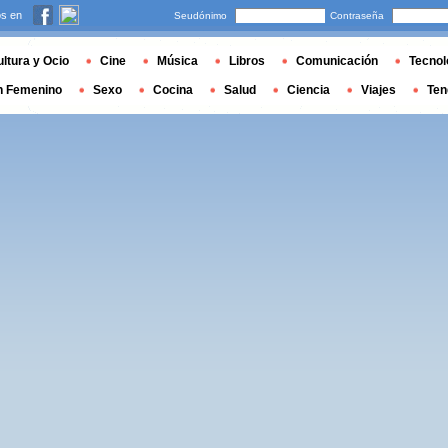
s en
Seudónimo
Contraseña
ltura y Ocio
Cine
Música
Libros
Comunicación
Tecnol
n Femenino
Sexo
Cocina
Salud
Ciencia
Viajes
Ten