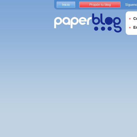
Inicio
Propón tu blog
Sígueno
Cu
E