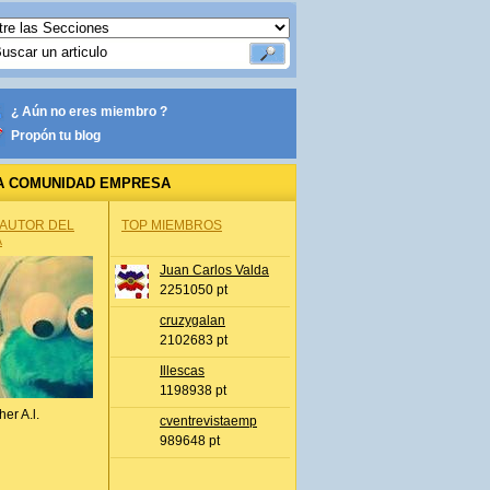
¿ Aún no eres miembro ?
Propón tu blog
A COMUNIDAD EMPRESA
 AUTOR DEL
TOP MIEMBROS
A
Juan Carlos Valda
2251050 pt
cruzygalan
2102683 pt
Illescas
1198938 pt
her A.l.
cventrevistaemp
989648 pt