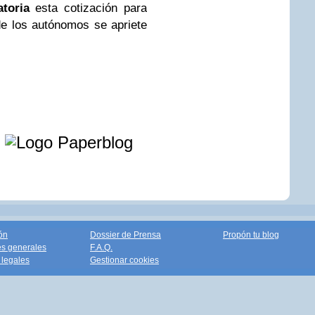
toria
esta cotización para
de los autónomos se apriete
e
ón
Dossier de Prensa
Propón tu blog
s generales
F.A.Q.
legales
Gestionar cookies