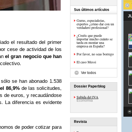
Sus últimos artículos
J
Gurus, especialistas,
expertos ¿cómo dar con un
verdadero profesional?
¿Creéis que puede
importar mucho cuánto se
ado el resultado del primer
tarda en montar una
empresa en España?
por cese de actividad de los
Por favor, no seas borrego
ran
el gran negocio que han
El caso Messi
colectivo.
Ver todos
 sólo se han abonado 1.538
Dossier Paperblog
el 86,9%
de las solicitudes,
nes de euros, y recaudándose
Subida del IVA
Economía
s. La diferencia es evidente
Revista
ónomos de poder cotizar para