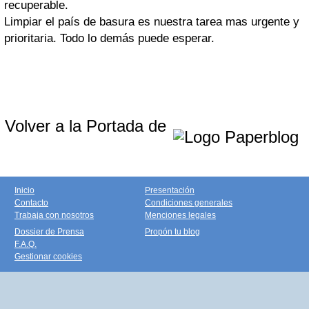
recuperable.
Limpiar el país de basura es nuestra tarea mas urgente y
prioritaria. Todo lo demás puede esperar.
Volver a la Portada de
Inicio
Presentación
Contacto
Condiciones generales
Trabaja con nosotros
Menciones legales
Dossier de Prensa
Propón tu blog
F.A.Q.
Gestionar cookies