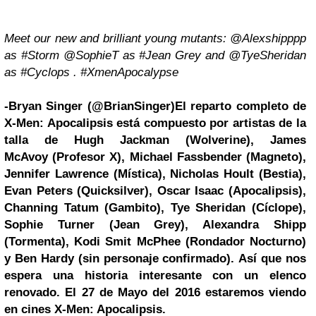
Meet our new and brilliant young mutants: @Alexshipppp
as #Storm @SophieT as #Jean Grey and @TyeSheridan
as #Cyclops . #XmenApocalypse
-Bryan Singer (@BrianSinger)
El reparto completo de
X-Men: Apocalipsis está compuesto por artistas de la
talla de
Hugh Jackman
(Wolverine),
James
McAvoy
(Profesor X), Michael Fassbender (Magneto),
Jennifer Lawrence (Mística), Nicholas Hoult (Bestia),
Evan Peters (Quicksilver),
Oscar Isaac
(Apocalipsis),
Channing Tatum (Gambito), Tye Sheridan (Cíclope),
Sophie Turner (Jean Grey), Alexandra Shipp
(Tormenta), Kodi Smit McPhee (Rondador Nocturno)
y
Ben Hardy
(sin personaje confirmado).
Así que nos
espera una historia interesante con un elenco
renovado. El 27 de Mayo del 2016 estaremos viendo
en cines X-Men: Apocalipsis.