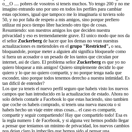
o__O .... pobres de vosotros si teneis muchos. Yo tengo 200 y no me
imagino entrando uno por uno en todos los perfiles para cambiar
estas opciones, igual que tampoco me lo imaginaria si tuviera solo
50, y no por falta de respeto a mis amigos, sino porque prefiero
utilizar mi poco tiempo libre haciendo otro tipo de cosas.
Resumiendo: son nuestros amigos los que deciden nuestra
privacidad y eso es tremendamente grave. El unico modo que nos da
el señor
Zuckerberg
de hacer que los demas no vean nuestras
actualizaciones es metiendoles en el
grupo "Restricted",
o sea,
bloquandole, porque meter a alguien ahi significa bloquearle como
si fuera un acosador o un pesado de los tantos que circulan por
internet, asi de claro. El problema señor
Zuckerberg
es que yo no
quiero bloquear a mis amigos! Quiero simplemente decidir lo que
quiero y lo que no quiero compartir, y no porque tenga nada que
esconder, sino porque todos tenemos derecho a nuestra intimidad. Es
tan dificil de entender?
Los que ya teneis el nuevo perfil seguro que habeis visto los nuevos
campos que han introducido en la actualizacion de estado. Ahora no
solo debeis contarle a Facebook lo que estas haciendo, sino tambien
que coche os habeis comprado, si teneis una nueva mascota o si
habeis hecho un viaje entre otras cosas... el caso es compartir,
compartir y seguir compartiendo! Hay que compartirlo todo! Esa es
la regla numero 1 de Facebook, y si alguna vez hemos podido llegar
a pensar que teniamos un minimo de privacidad, los nuevos cambios
nos dejan claro lo imbeciles que hemos sido al pensar una