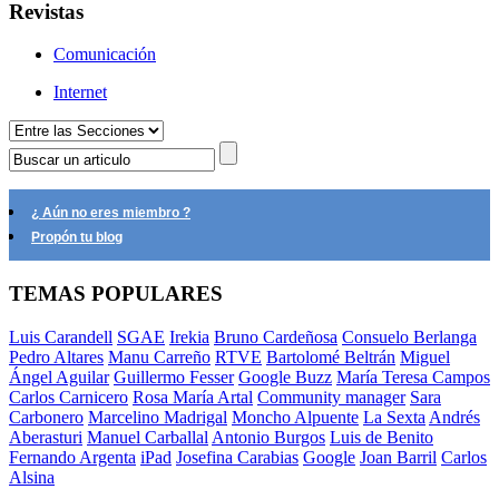
Revistas
Comunicación
Internet
¿ Aún no eres miembro ?
Propón tu blog
TEMAS POPULARES
Luis Carandell
SGAE
Irekia
Bruno Cardeñosa
Consuelo Berlanga
Pedro Altares
Manu Carreño
RTVE
Bartolomé Beltrán
Miguel
Ángel Aguilar
Guillermo Fesser
Google Buzz
María Teresa Campos
Carlos Carnicero
Rosa María Artal
Community manager
Sara
Carbonero
Marcelino Madrigal
Moncho Alpuente
La Sexta
Andrés
Aberasturi
Manuel Carballal
Antonio Burgos
Luis de Benito
Fernando Argenta
iPad
Josefina Carabias
Google
Joan Barril
Carlos
Alsina