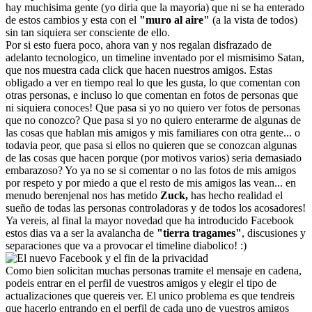
hay muchisima gente (yo diria que la mayoria) que ni se ha enterado
de estos cambios y esta con el
"muro al aire"
(a la vista de todos)
sin tan siquiera ser consciente de ello.
Por si esto fuera poco, ahora van y nos regalan disfrazado de
adelanto tecnologico, un timeline inventado por el mismisimo Satan,
que nos muestra cada click que hacen nuestros amigos. Estas
obligado a ver en tiempo real lo que les gusta, lo que comentan con
otras personas, e incluso lo que comentan en fotos de personas que
ni siquiera conoces! Que pasa si yo no quiero ver fotos de personas
que no conozco? Que pasa si yo no quiero enterarme de algunas de
las cosas que hablan mis amigos y mis familiares con otra gente... o
todavia peor, que pasa si ellos no quieren que se conozcan algunas
de las cosas que hacen porque (por motivos varios) seria demasiado
embarazoso? Yo ya no se si comentar o no las fotos de mis amigos
por respeto y por miedo a que el resto de mis amigos las vean... en
menudo berenjenal nos has metido
Zuck,
has hecho realidad el
sueño de todas las personas controladoras y de todos los acosadores!
Ya vereis, al final la mayor novedad que ha introducido Facebook
estos dias va a ser la avalancha de
"tierra tragames"
, discusiones y
separaciones que va a provocar el timeline diabolico! :)
Como bien solicitan muchas personas tramite el mensaje en cadena,
podeis entrar en el perfil de vuestros amigos y elegir el tipo de
actualizaciones que quereis ver. El unico problema es que tendreis
que hacerlo entrando en el perfil de cada uno de vuestros amigos