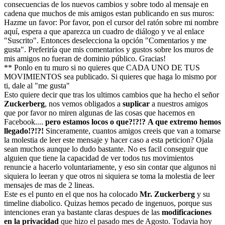
consecuencias de los nuevos cambios y sobre todo al mensaje en
cadena que muchos de mis amigos estan publicando en sus muros:
Hazme un favor: Por favor, pon el cursor del ratón sobre mi nombre
aquí, espera a que aparezca un cuadro de diálogo y ve al enlace
"Suscrito". Entonces deselecciona la opción "Comentarios y me
gusta". Preferiría que mis comentarios y gustos sobre los muros de
mis amigos no fueran de dominio público. Gracias!
** Ponlo en tu muro si no quieres que CADA UNO DE TUS
MOVIMIENTOS sea publicado. Si quieres que haga lo mismo por
ti, dale al "me gusta"
Esto quiere decir que tras los ultimos cambios que ha hecho el señor
Zuckerberg
, nos vemos obligados a
suplicar
a nuestros amigos
que por favor no miren algunas de las cosas que hacemos en
Facebook....
pero estamos locos o que?!?!?
A que extremo hemos
llegado!?!?!
Sinceramente, cuantos amigos creeis que van a tomarse
la molestia de leer este mensaje y hacer caso a esta peticion? Ojala
sean muchos aunque lo dudo bastante. No es facil conseguir que
alguien que tiene la capacidad de ver todos tus movimientos
renuncie a hacerlo voluntariamente, y eso sin contar que algunos ni
siquiera lo leeran y que otros ni siquiera se toma la molestia de leer
mensajes de mas de 2 lineas.
Este es el punto en el que nos ha colocado
Mr. Zuckerberg
y su
timeline diabolico. Quizas hemos pecado de ingenuos, porque sus
intenciones eran ya bastante claras despues de las
modificaciones
en la privacidad
que hizo el pasado mes de Agosto. Todavia hoy