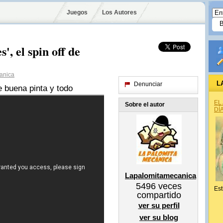
Juegos
Los Autores
', el spin off de
anica
L
Denunciar
e buena pinta y todo
EL
Sobre el autor
DÍ
Lapalomitamecanica
5496
veces
Est
compartido
ver su perfil
ver su blog