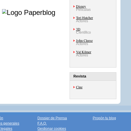
e
Disney
Películas
Teri Hatcher
Actores
3D
Científico
John Cleese
Actores
Val Kilmer
Actores
Revista
Cine
ón
Dossier de Prensa
Propón tu blog
s generales
F.A.Q.
legales
Gestionar cookies