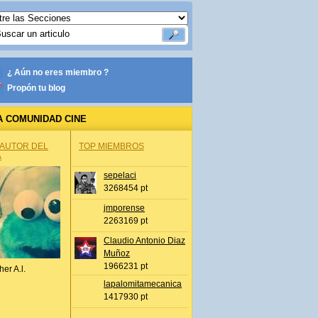
¿ Aún no eres miembro ?
Propón tu blog
A COMUNIDAD CINE
 AUTOR DEL
TOP MIEMBROS
A
sepelaci
3268454 pt
jmporense
2263169 pt
Claudio Antonio Diaz
Muñoz
1966231 pt
her A.l.
lapalomitamecanica
1417930 pt