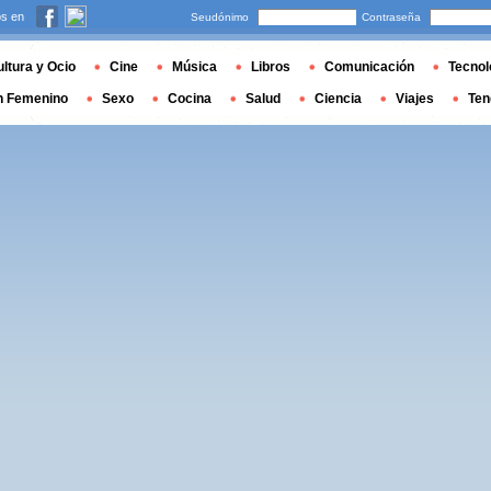
s en
Seudónimo
Contraseña
ltura y Ocio
Cine
Música
Libros
Comunicación
Tecnol
n Femenino
Sexo
Cocina
Salud
Ciencia
Viajes
Ten