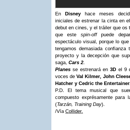
En
Disney
hace meses decidi
iniciales de estrenar la cinta en
debut en cines, y el tráiler que o
que este
spin-off
puede depar
espectáculo visual, porque lo que
tengamos demasiada confianza t
proyecto y la decepción que supu
saga,
Cars 2
.
Planes
se estrenará en
3D
el 9 
voces de
Val Kilmer, John Clees
Hatcher
y Cedric the Entertainer
P.D. El tema musical que sue
compuesto exprésamente para l
(
Tarzán, Training Day
).
/Vía
Collider.