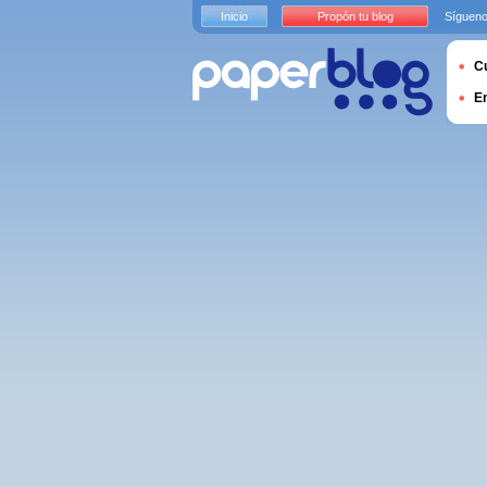
Inicio
Propón tu blog
Sígueno
Cu
E