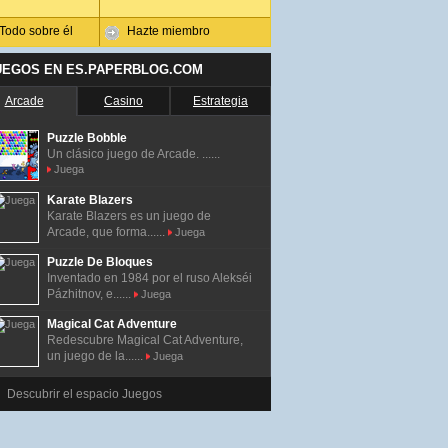
Todo sobre él
Hazte miembro
UEGOS EN ES.PAPERBLOG.COM
Arcade
Casino
Estrategia
Puzzle Bobble
Un clásico juego de Arcade. ......
Juega
Karate Blazers
Karate Blazers es un juego de
Arcade, que forma......
Juega
Puzzle De Bloques
Inventado en 1984 por el ruso Alekséi
Pázhitnov, e......
Juega
Magical Cat Adventure
Redescubre Magical Cat Adventure,
un juego de la......
Juega
Descubrir el espacio Juegos