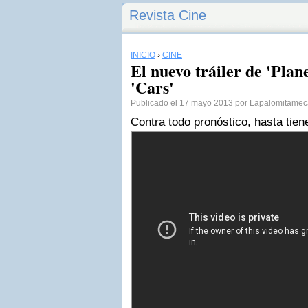
Revista Cine
INICIO
›
CINE
El nuevo tráiler de 'Planes
'Cars'
Publicado el 17 mayo 2013 por
Lapalomitamec
Contra todo pronóstico, hasta tien