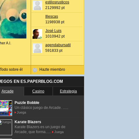
estilosrusticos
2129992 pt
Illescas
1198938 pt
José Luis
1010942 pt
her A.l.
agendabursatil
591833 pt
Todo sobre él
Hazte miembro
UEGOS EN ES.PAPERBLOG.COM
Arcade
Casino
Estrategia
Puzzle Bobble
Un clásico juego de Arcade. ......
Juega
Karate Blazers
Karate Blazers es un juego de
Arcade, que forma......
Juega