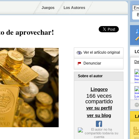
Juegos
Los Autores
to de aprovechar!
L
Ver el artículo original
De
Denunciar
Sobre el autor
Lingoro
166
veces
compartido
ver su perfil
ver su blog
L
EL
DÍ