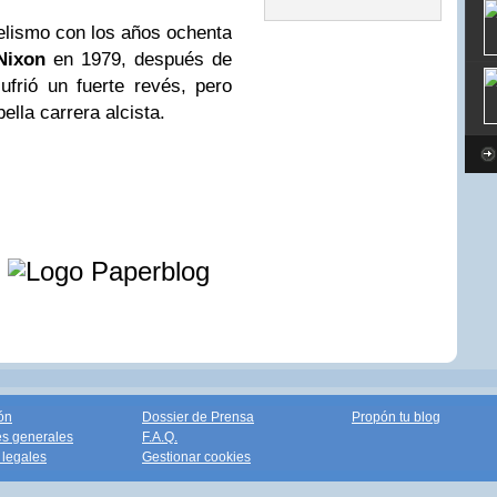
elismo con los años ochenta
Nixon
en 1979, después de
ufrió un fuerte revés, pero
lla carrera alcista.
e
ón
Dossier de Prensa
Propón tu blog
s generales
F.A.Q.
legales
Gestionar cookies