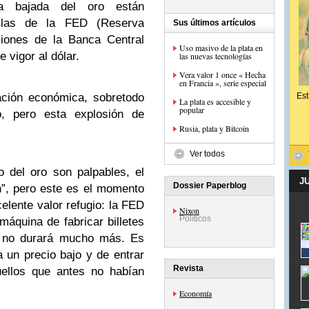
la bajada del oro están
n las de la FED (Reserva
Sus últimos artículos
ciones de la Banca Central
Uso masivo de la plata en
 vigor al dólar.
las nuevas tecnologías
Vera valor 1 once « Hecha
en Francia », serie especial
ción económica, sobretodo
Est
La plata es accesible y
popular
o, pero esta explosión de
Rusia, plata y Bitcoin
Ver todos
 del oro son palpables, el
J
Dossier Paperblog
n”, pero este es el momento
elente valor refugio: la FED
Nixon
Políticos
áquina de fabricar billetes
a no durará mucho más. Es
 un precio bajo y de entrar
Revista
uellos que antes no habían
Economía