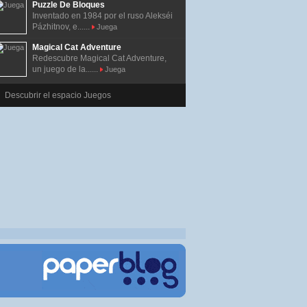
Puzzle De Bloques
Inventado en 1984 por el ruso Alekséi
Pázhitnov, e......
Juega
Magical Cat Adventure
Redescubre Magical Cat Adventure,
un juego de la......
Juega
Descubrir el espacio Juegos