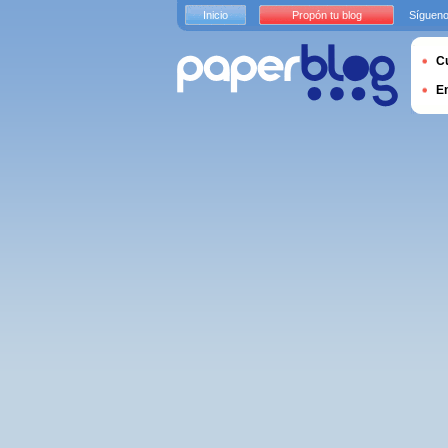
Inicio
Propón tu blog
Sígueno
Cu
E