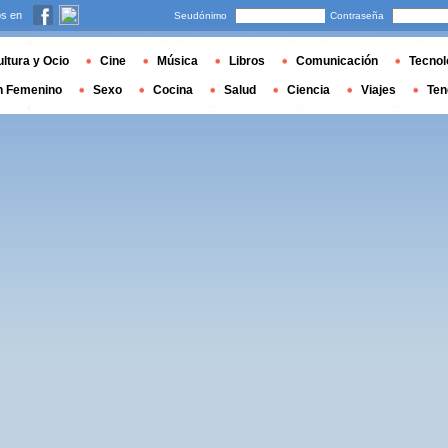
s en
Seudónimo
Contraseña
ltura y Ocio
Cine
Música
Libros
Comunicación
Tecnol
n Femenino
Sexo
Cocina
Salud
Ciencia
Viajes
Ten