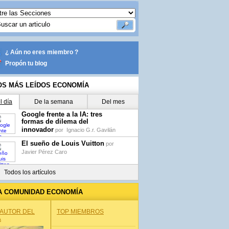
¿ Aún no eres miembro ?
Propón tu blog
OS MÁS LEÍDOS ECONOMÍA
l día
De la semana
Del mes
Google frente a la IA: tres
formas de dilema del
innovador
por
Ignacio G.r. Gavilán
El sueño de Louis Vuitton
por
Javier Pérez Caro
Todos los artículos
A COMUNIDAD ECONOMÍA
 AUTOR DEL
TOP MIEMBROS
A