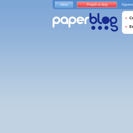
Inicio
Propón tu blog
Sígueno
Cu
E