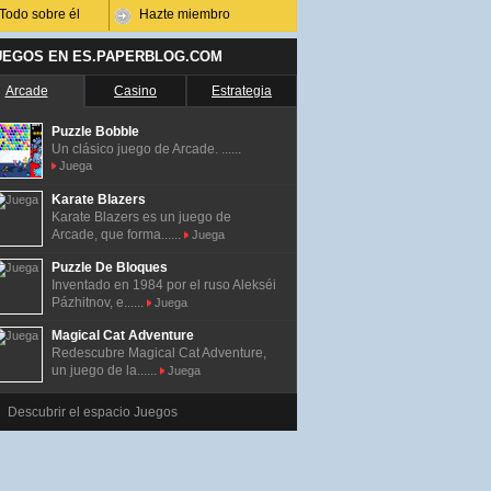
Todo sobre él
Hazte miembro
UEGOS EN ES.PAPERBLOG.COM
Arcade
Casino
Estrategia
Puzzle Bobble
Un clásico juego de Arcade. ......
Juega
Karate Blazers
Karate Blazers es un juego de
Arcade, que forma......
Juega
Puzzle De Bloques
Inventado en 1984 por el ruso Alekséi
Pázhitnov, e......
Juega
Magical Cat Adventure
Redescubre Magical Cat Adventure,
un juego de la......
Juega
Descubrir el espacio Juegos