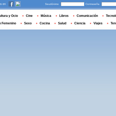
s en
Seudónimo
Contraseña
ltura y Ocio
Cine
Música
Libros
Comunicación
Tecnol
n Femenino
Sexo
Cocina
Salud
Ciencia
Viajes
Ten