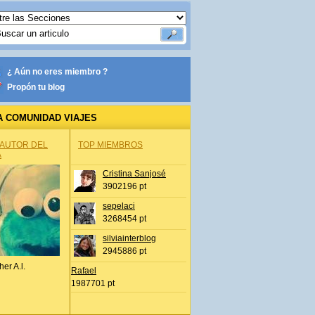
¿ Aún no eres miembro ?
Propón tu blog
A COMUNIDAD VIAJES
 AUTOR DEL
TOP MIEMBROS
A
Cristina Sanjosé
3902196 pt
sepelaci
3268454 pt
silviainterblog
2945886 pt
her A.l.
Rafael
1987701 pt