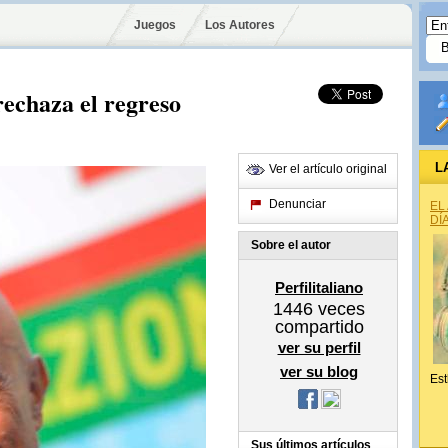
Juegos
Los Autores
echaza el regreso
L
Ver el artículo original
Denunciar
EL
DÍ
Sobre el autor
Perfilitaliano
1446
veces
compartido
ver su perfil
ver su blog
Est
Sus últimos artículos