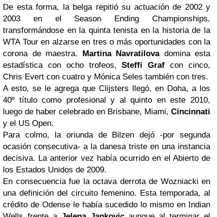
De esta forma, la belga repitió su actuación de 2002 y
2003 en el Season Ending Championships,
transformándose en la quinta tenista en la historia de la
WTA Tour en alzarse en tres o más oportunidades con la
corona de maestra.
Martina Navratilova
domina esta
estadística con ocho trofeos,
Steffi Graf
con cinco,
Chris Evert con cuatro y Mónica Seles también con tres.
A esto, se le agrega que Clijsters llegó, en Doha, a los
40º título como profesional y al quinto en este 2010,
luego de haber celebrado en Brisbane, Miami,
Cincinnati
y el US Open.
Para colmo, la oriunda de Bilzen dejó -por segunda
ocasión consecutiva- a la danesa triste en una instancia
decisiva. La anterior vez había ocurrido en el Abierto de
los Estados Unidos de 2009.
En consecuencia fue la octava derrota de Wozniacki en
una definición del circuito femenino. Esta temporada, al
crédito de Odense le había sucedido lo mismo en Indian
Wells frente a
Jelena Jankovic
aunque al terminar el