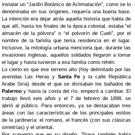
instalar un “Jardín Botánico de Aclimatación”, como se lo
denominaba en sus orígenes, requería una buena base.
La intención era dejar atrás aquella historia que habla de
que allí, hasta los finales de la época colonial, estaba “el
almacén de la pólvora” o “el polvorín de Cueli”, por el
nombre de la familia que tenía residencia en el lugar.
Inclusive, la mitología urbana menciona que, durante las
invasiones inglesas, aquellos soldados llegaron a tomar
el lugar y hasta tuvieron a esa familia como rehén.
Lo cierto es que ese terreno alto (hoy delimitado por las
avenidas Las Heras y
Santa Fe
y la calle República
Arabe Siria) desde el que se divisaban los bañados de
Palermo
y hasta la costa del río, empezó a cambiar. El
trabajo llevó seis años y el 7 de febrero de 1898, se
abrió al público. Para entonces, ya se destacaban tres
áreas con las características de los principales estilos
de la jardinería: el romano, el francés (con sus clásicas
simetrías) y el oriental.
Por supuesto que en su diseño, Thays también había