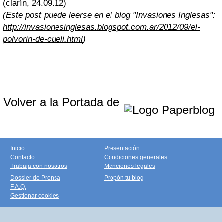
(clarín, 24.09.12)
(Este post puede leerse en el blog "Invasiones Inglesas":
http://invasionesinglesas.blogspot.com.ar/2012/09/el-
polvorin-de-cueli.html
)
Volver a la Portada de
Inicio
Presentación
Contacto
Condiciones generales
Trabaja con nosotros
Menciones legales
Dossier de Prensa
Propón tu blog
F.A.Q.
Gestionar cookies