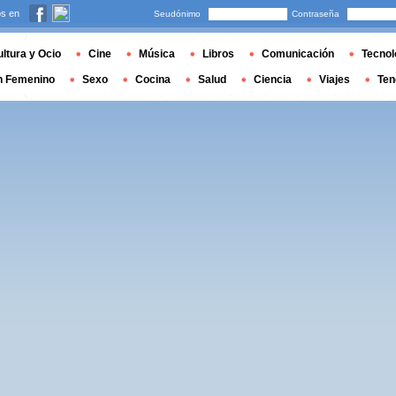
s en
Seudónimo
Contraseña
ltura y Ocio
Cine
Música
Libros
Comunicación
Tecnol
n Femenino
Sexo
Cocina
Salud
Ciencia
Viajes
Ten