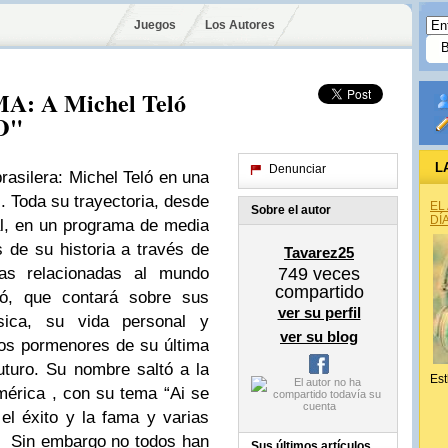
Juegos
Los Autores
: A Michel Teló
O"
L
Denunciar
asilera: Michel Teló en una
. Toda su trayectoria, desde
EL
Sobre el autor
DÍ
ial, en un programa de media
 de su historia a través de
Tavarez25
nas relacionadas al mundo
749
veces
compartido
ló, que contará sobre sus
ver su perfil
sica, su vida personal y
ver su blog
os pormenores de su última
uturo. Su nombre saltó a la
Est
érica , con su tema “Ai se
 el éxito y la fama y varias
. Sin embargo no todos han
Sus últimos artículos