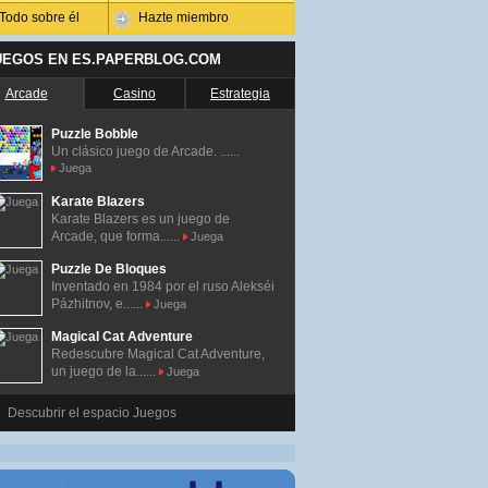
Todo sobre él
Hazte miembro
UEGOS EN ES.PAPERBLOG.COM
Arcade
Casino
Estrategia
Puzzle Bobble
Un clásico juego de Arcade. ......
Juega
Karate Blazers
Karate Blazers es un juego de
Arcade, que forma......
Juega
Puzzle De Bloques
Inventado en 1984 por el ruso Alekséi
Pázhitnov, e......
Juega
Magical Cat Adventure
Redescubre Magical Cat Adventure,
un juego de la......
Juega
Descubrir el espacio Juegos