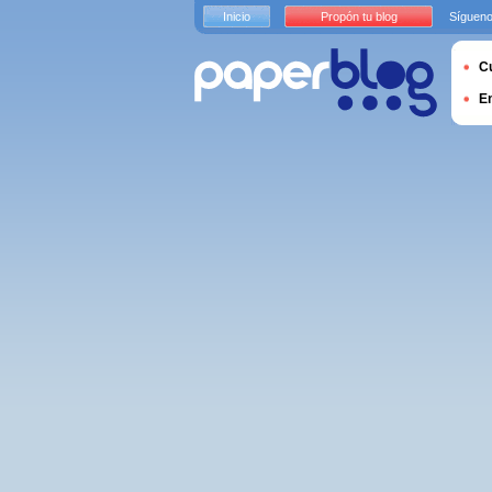
Inicio
Propón tu blog
Sígueno
Cu
E