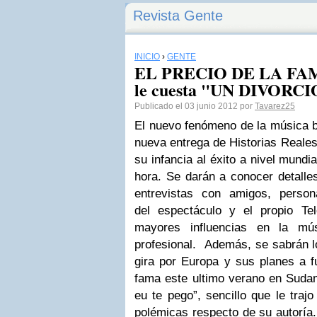
Revista Gente
INICIO
›
GENTE
EL PRECIO DE LA FAMA
le cuesta "UN DIVORCI
Publicado el 03 junio 2012 por
Tavarez25
El nuevo fenómeno de la música br
nueva entrega de Historias Reales
su infancia al éxito a nivel mund
hora. Se darán a conocer detalles
entrevistas con amigos, perso
del espectáculo y el propio Te
mayores influencias en la mú
profesional. Además, se sabrán l
gira por Europa y sus planes a f
fama este ultimo verano en Sudam
eu te pego”, sencillo que le trajo
polémicas respecto de su autoría