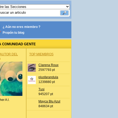
¿ Aún no eres miembro ?
Propón tu blog
A COMUNIDAD GENTE
 AUTOR DEL
TOP MIEMBROS
A
Clarena Roux
2597793 pt
plusfarandula
1239880 pt
Tusi
945207 pt
her A.l.
Mayca Blu Azul
848634 pt