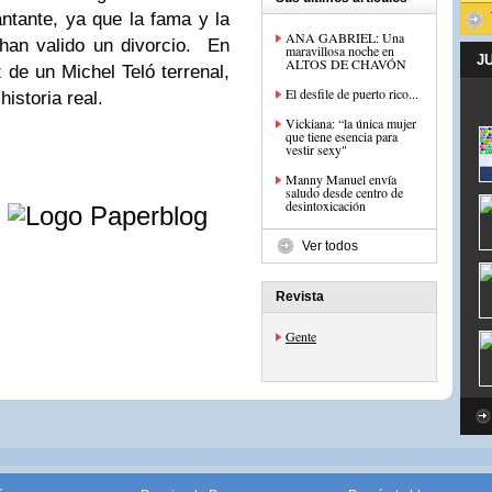
antante, ya que la fama y la
ANA GABRIEL: Una
 han valido un divorcio. En
maravillosa noche en
J
ALTOS DE CHAVÓN
 de un Michel Teló terrenal,
El desfile de puerto rico...
istoria real.
Vickiana: “la única mujer
que tiene esencia para
vestir sexy"
Manny Manuel envía
e
saludo desde centro de
desintoxicación
Ver todos
Revista
Gente