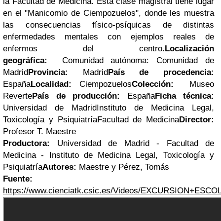
la Facultad de Medicina. Esta clase magistral tiene lugar
en el "Manicomio de Ciempozuelos", donde les muestra
las consecuencias físico-psíquicas de distintas
enfermedades mentales con ejemplos reales de
enfermos del centro.
Localización
geográfica:
Comunidad autónoma: Comunidad de
Madrid
Provincia:
Madrid
País de procedencia:
España
Localidad:
Ciempozuelos
Colección:
Museo
Reverte
País de producción:
España
Ficha técnica:
Universidad de MadridInstituto de Medicina Legal,
Toxicología y PsiquiatríaFacultad de Medicina
Director:
Profesor T. Maestre
Productora:
Universidad de Madrid - Facultad de
Medicina - Instituto de Medicina Legal, Toxicología y
Psiquiatría
Autores:
Maestre y Pérez, Tomás
Fuente:
https://www.cienciatk.csic.es/Videos/EXCURSIO