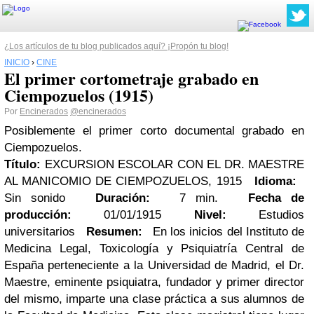
¿Los artículos de tu blog publicados aquí? ¡Propón tu blog!
INICIO
›
CINE
El primer cortometraje grabado en
Ciempozuelos (1915)
Por
Encinerados
@encinerados
Posiblemente el primer corto documental grabado en
Ciempozuelos.
Título:
EXCURSION ESCOLAR CON EL DR. MAESTRE
AL MANICOMIO DE CIEMPOZUELOS, 1915
Idioma:
Sin sonido
Duración:
7 min.
Fecha de
producción:
01/01/1915
Nivel:
Estudios
universitarios
Resumen:
En los inicios del Instituto de
Medicina Legal, Toxicología y Psiquiatría Central de
España perteneciente a la Universidad de Madrid, el Dr.
Maestre, eminente psiquiatra, fundador y primer director
del mismo, imparte una clase práctica a sus alumnos de