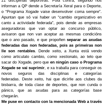
21 disciplinas deportivas.
Pola contra, segundo nos
informan a QP dende a Secretaría Xeral para o Deporte,
o “Programa Xogade vaise desenvolver coma sempre”.
Apuntan que só vai haber un “cambio organizativo en
canto a actividade federada”, pois dende as empresas
aseguradoras que van optar ao concurso público,
avisaron que non van aceptar as mesmas condicións
que o ano pasado, e que propoñen
separar as axudas
federadas das non federadas, pois as primeiras non
lle son rentables
.
Dende xeito, a Xunta está vendo
como articulalo cambio, como xestionalo, ao telo que
sacar do Xogade, pero que
en ningún caso o Programa
Xogade se vai suprimir
, e xa traballa para conseguir os
novos seguros das disciplinas e categorías
federadas.
Deste xeito, hai que dicirlle aos clubes da
bisbarra, de toda clase de deportes, que non cunda o
pánico, que as axudas para as categorías base
chegarán.
Me puse en contacto con la mencionada Web a través