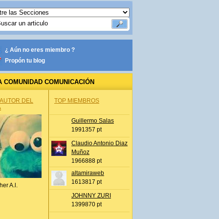
¿ Aún no eres miembro ?
Propón tu blog
A COMUNIDAD COMUNICACIÓN
 AUTOR DEL
TOP MIEMBROS
A
Guillermo Salas
1991357 pt
Claudio Antonio Diaz
Muñoz
1966888 pt
altamiraweb
1613817 pt
her A.l.
JOHNNY ZURI
1399870 pt