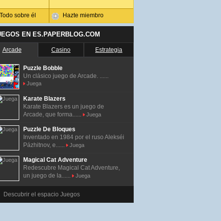
Todo sobre él
Hazte miembro
UEGOS EN ES.PAPERBLOG.COM
Arcade
Casino
Estrategia
Puzzle Bobble
Un clásico juego de Arcade. ......
Juega
Karate Blazers
Karate Blazers es un juego de
Arcade, que forma......
Juega
Puzzle De Bloques
Inventado en 1984 por el ruso Alekséi
Pázhitnov, e......
Juega
Magical Cat Adventure
Redescubre Magical Cat Adventure,
un juego de la......
Juega
Descubrir el espacio Juegos