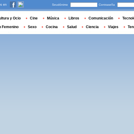
s en
Seudónimo
Contraseña
ltura y Ocio
Cine
Música
Libros
Comunicación
Tecnol
n Femenino
Sexo
Cocina
Salud
Ciencia
Viajes
Ten