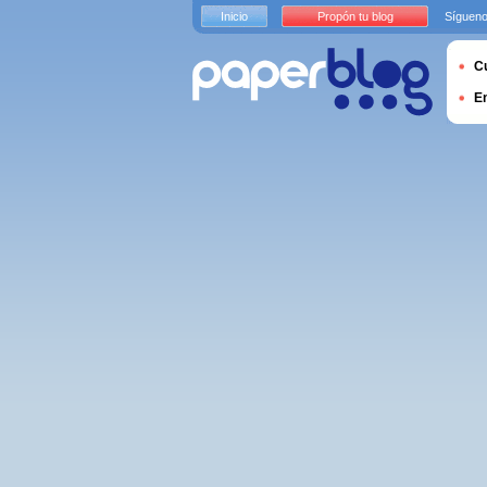
Inicio
Propón tu blog
Sígueno
Cu
E