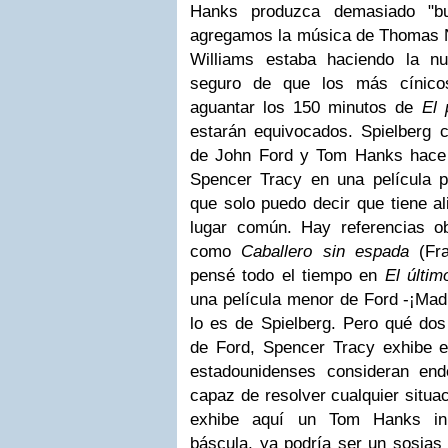
Hanks produzca demasiado "b
agregamos la música de Thomas
Williams estaba haciendo la 
seguro de que los más cínico
aguantar los 150 minutos de
El 
estarán equivocados. Spielberg 
de John Ford y Tom Hanks hace 
Spencer Tracy en una película pe
que solo puedo decir que tiene al
lugar común. Hay referencias o
como
Caballero sin espada
(Fra
pensé todo el tiempo en
El últim
una película menor de Ford -¡Mad
lo es de Spielberg. Pero qué dos
de Ford, Spencer Tracy exhibe 
estadounidenses consideran en
capaz de resolver cualquier situa
exhibe aquí un Tom Hanks in
báscula, ya podría ser un sosias 