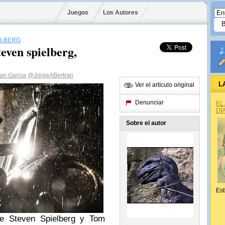
Juegos
Los Autores
ELBERG
teven spielberg,
ran Garcia
@JorgeABertran
L
Ver el artículo original
Denunciar
EL
DÍ
Sobre el autor
Est
de Steven Spielberg y Tom