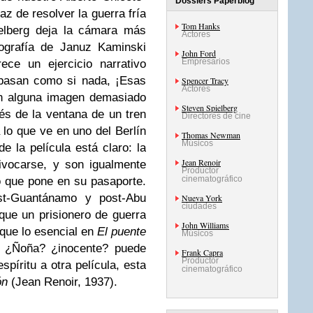
Dossiers Paperblog
z de resolver la guerra fría
Tom Hanks
ielberg deja la cámara más
Actores
tografía de Januz Kaminski
John Ford
Empresarios
ece un ejercicio narrativo
 pasan como si nada, ¡Esas
Spencer Tracy
Actores
on alguna imagen demasiado
Steven Spielberg
és de la ventana de un tren
Directores de cine
lo que ve en uno del Berlín
Thomas Newman
Músicos
e la película está claro: la
Jean Renoir
ivocarse, y son igualmente
Productor
cinematográfico
o que pone en su pasaporte.
t-Guantánamo y post-Abu
Nueva York
ciudades
 que un prisionero de guerra
John Williams
rque lo esencial en
El puente
Músicos
 ¿Ñoña? ¿inocente? puede
Frank Capra
Productor
píritu a otra película, esta
cinematográfico
ón
(Jean Renoir, 1937).