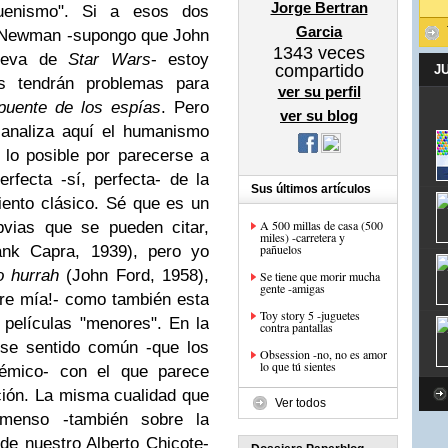
Jorge Bertran
uenismo". Si a esos dos
Garcia
 Newman -supongo que John
1343
veces
nueva de
Star Wars
- estoy
compartido
J
s tendrán problemas para
ver su perfil
puente de los espías
. Pero
ver su blog
canaliza aquí el humanismo
lo posible por parecerse a
rfecta -sí, perfecta- de la
Sus últimos artículos
iento clásico. Sé que es un
A 500 millas de casa (500
bvias que se pueden citar,
miles) -carretera y
pañuelos
nk Capra, 1939), pero yo
o hurrah
(John Ford, 1958),
Se tiene que morir mucha
gente -amigas
re mía!- como también esta
Toy story 5 -juguetes
 películas "menores". En la
contra pantallas
ese sentido común -que los
Obsession -no, no es amor
lo que tú sientes
démico- con el que parece
ción. La misma cualidad que
Ver todos
menso -también sobre la
de nuestro Alberto Chicote-