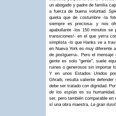
un abogado y padre de familia capa
a fuerza de buena voluntad. Sp
quieta que de costumbre -la fo
siempre es preciosa- y nos ofr
apabullante -los 150 minutos se
transiciones!- en el que yerra c
simplista -lo que Hanks ve a trav
en Nueva York es muy diferente a 
de postguerra-. Pero el mensaje d
gente es solo "gente", suele equ
ruines o generosos sin importar l
Y en unos Estados Unidos pos
Ghraib, resulta valiente defender
debe ser tratado con dignidad. Po
de los espías
es su humanidad.
ser, pero también comparable en es
sí una obra maestra,
La gran ilusi