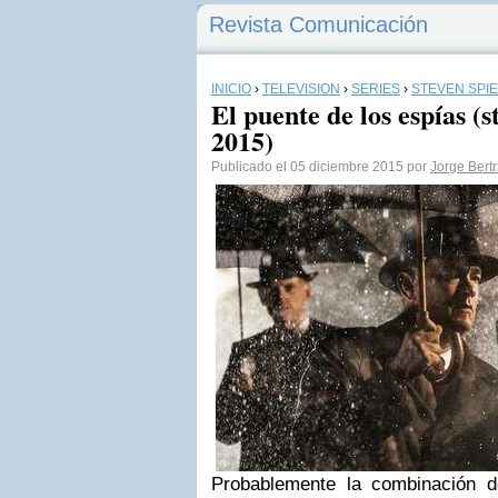
Revista Comunicación
INICIO
›
TELEVISIÓN
›
SERIES
›
STEVEN SPI
El puente de los espías (s
2015)
Publicado el 05 diciembre 2015 por
Jorge Bert
Probablemente la combinación 