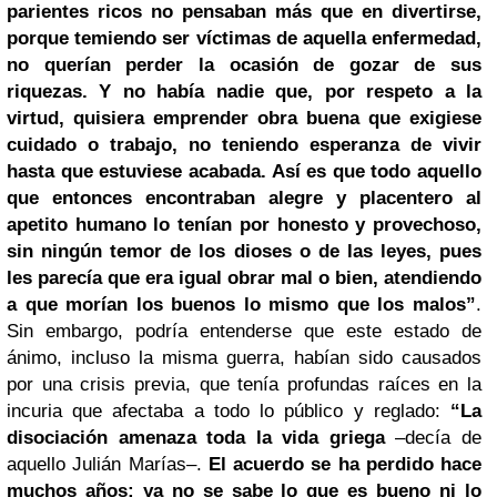
parientes ricos no pensaban más que en divertirse,
porque temiendo ser víctimas de aquella enfermedad,
no querían perder la ocasión de gozar de sus
riquezas. Y no había nadie que, por respeto a la
virtud, quisiera emprender obra buena que exigiese
cuidado o trabajo, no teniendo esperanza de vivir
hasta que estuviese acabada. Así es que todo aquello
que entonces encontraban alegre y placentero al
apetito humano lo tenían por honesto y provechoso,
sin ningún temor de los dioses o de las leyes, pues
les parecía que era igual obrar mal o bien, atendiendo
a que morían los buenos lo mismo que los malos”
.
Sin embargo, podría entenderse que este estado de
ánimo, incluso la misma guerra, habían sido causados
por una crisis previa, que tenía profundas raíces en la
incuria que afectaba a todo lo público y reglado:
“La
disociación amenaza toda la vida griega
–decía de
aquello Julián Marías–.
El acuerdo se ha perdido hace
muchos años; ya no se sabe lo que es bueno ni lo