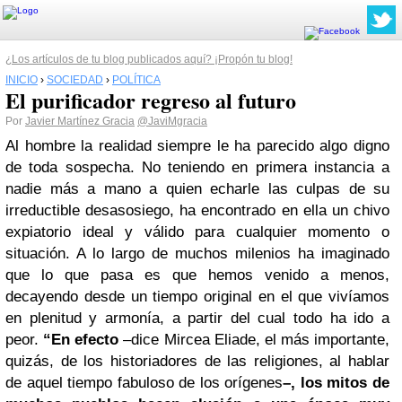
¿Los artículos de tu blog publicados aquí? ¡Propón tu blog!
INICIO
›
SOCIEDAD
›
POLÍTICA
El purificador regreso al futuro
Por
Javier Martínez Gracia
@JaviMgracia
Al hombre la realidad siempre le ha parecido algo digno
de toda sospecha. No teniendo en primera instancia a
nadie más a mano a quien echarle las culpas de su
irreductible desasosiego, ha encontrado en ella un chivo
expiatorio ideal y válido para cualquier momento o
situación. A lo largo de muchos milenios ha imaginado
que lo que pasa es que hemos venido a menos,
decayendo desde un tiempo original en el que vivíamos
en plenitud y armonía, a partir del cual todo ha ido a
peor.
“En efecto
–dice Mircea Eliade, el más importante,
quizás, de los historiadores de las religiones, al hablar
de aquel tiempo fabuloso de los orígenes
–, los mitos de