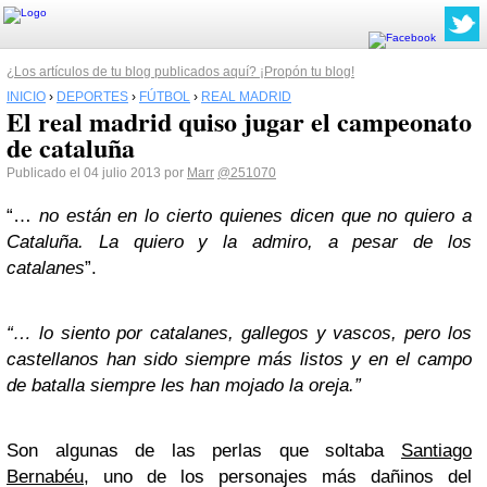
¿Los artículos de tu blog publicados aquí? ¡Propón tu blog!
INICIO
›
DEPORTES
›
FÚTBOL
›
REAL MADRID
El real madrid quiso jugar el campeonato
de cataluña
Publicado el 04 julio 2013 por
Marr
@251070
“…
no están en lo cierto quienes dicen que no quiero a
Cataluña. La quiero y la admiro, a pesar de los
catalanes
”.
“… lo siento por catalanes, gallegos y vascos, pero los
castellanos han sido siempre más listos y en el campo
de batalla siempre les han mojado la oreja.”
Son algunas de las perlas que soltaba
Santiago
Bernabéu
, uno de los personajes más dañinos del