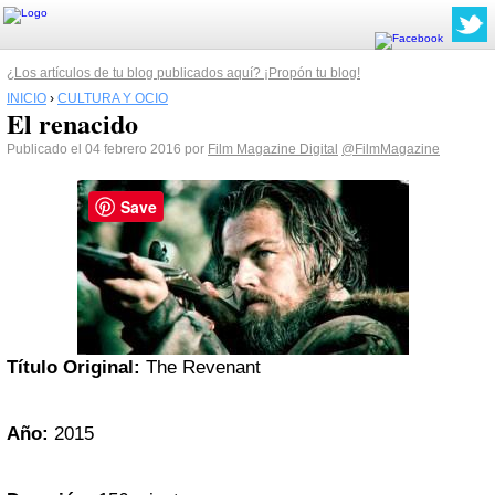
¿Los artículos de tu blog publicados aquí? ¡Propón tu blog!
INICIO
›
CULTURA Y OCIO
El renacido
Publicado el 04 febrero 2016 por
Film Magazine Digital
@FilmMagazine
Save
Título Original:
The Revenant
Año:
2015