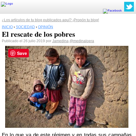
¿Los artículos de tu blog publicados aquí? ¡Propón tu blog!
INICIO
›
SOCIEDAD
›
OPINIÓN
El rescate de los pobres
Publicado el 26 julio 2019 por
Jamedina
@medinaloera
Save
En lo que va de este régimen y en todas sus campañas