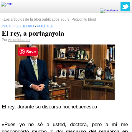
¿Los artículos de tu blog publicados aquí? ¡Propón tu blog!
INICIO
›
SOCIEDAD
›
POLÍTICA
El rey, a portagayola
Por
Antoniobarba
Save
El rey, durante su discurso nochebuenesco
«Pues yo no sé a usted, doctora, pero a mí me
desconcertó mucho lo del
discurso del monarca en